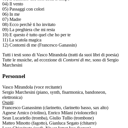
04) Il vento
05) Passaggi con colori
06) In me
07) Madre
08) Ecco perchè ti ho invitato
09) La preghiera che mi resta
10) E questo è tutto quel che ho per te
11) La scatola magica
12) Contorni di me (Francesco Ganassin)
Tutti i testi sono di Vasco Mirandola (tratti da suoi libri di poesia)
Tutte le musiche, ad eccezione di
Contorni di me
, sono di Sergio
Marchesini
Personnel
Vasco Mirandola (voce recitante)
Sergio Marchesini (piano, synth, fisarmonica, bandoneon,
elettronica)
Ospiti
:
Francesco Ganassimn (clarinetto, clarinetto basso, sax alto)
Agnese Amico (violino), Enrico Milani (violoncello)
Sean Lucariello (tromba), Giulio Tullio (trombone)
Matteo Minotto (fagotto), Gianluca Segato (chitarre)