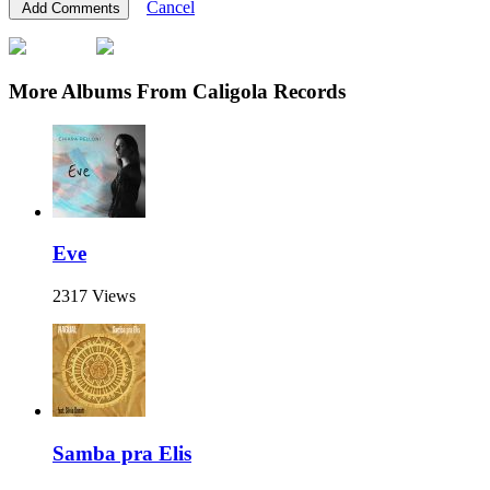
Cancel
More Albums From Caligola Records
Eve
2317 Views
Samba pra Elis