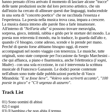
hanno pensato ch'era arrivato il momento di lasciare alcune "tracce"
delle tante produzioni uscite dal loro percorso artistico, che sin
dall'inizio ha cercato di allineare questi due linguaggi, traducendole
in una sorta di "concerto poetico" che ne racchiuda l'essenza e
l'esperienza. La poesia nella musica trova casa, impara a crescere.
La musica danza intorno alle parole fino a farle innamorare.
All'interno di
"Nell'aria alta"
si possono trovare meraviglia,
sorpresa, gioco, intimità, rabbia e grido per le storture del mondo. La
poesia non reinventa il mondo, ma lo traduce, lo guarda dall'alto e,
quando c'è bisogno, come adesso, scende e lo prende per mano.
Perché di questo forse abbiamo bisogno oggi, di essere
accompagnati nel nostro viaggio con tenerezza. Le musiche, tutte
originali, sono state composte per l'occasione da Sergio Marchesini -
che qui affianca, a piano e fisarmonica, anche l'elettronica (
I sogni
,
Madre
) - con una sola eccezione, in cui è intervenuta la scrittura
musicale di Francesco Ganassin. Le dodici poesie contenute
nell'album sono tratte dalle pubblicazioni poetiche di Vasco
Mirandola:
"E se fosse lieve"
,
"Volevo solo scriverti accanto"
,
"100
poesie in gioco"
e
"C'è urgenza di azzurro"
.
Track List
01) Sono uomini di abissi
02) I sogni
03) Il bambino che non abita il tempo