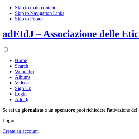
Skip to main content
Skip to Navigation Links
Skip to Footer
adEIdJ – Associazione delle Etic
Home
Search
Webradio
Albums
Videos
Sign Up
Login
Adeidj
Se sei un
giornalista
o un
operatore
puoi richiedere l'attivazione del 
Login
Create an account
.