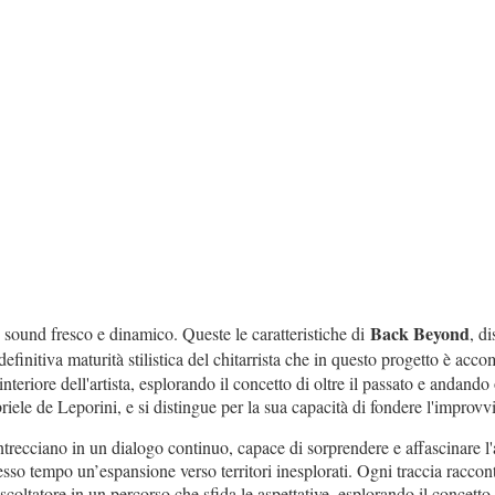
Back Beyond
sound fresco e dinamico. Queste le caratteristiche di
, d
efinitiva maturità stilistica del chitarrista che in questo progetto è ac
interiore dell'artista, esplorando il concetto di oltre il passato e andand
briele de Leporini, e si distingue per la sua capacità di fondere l'improvv
i intrecciano in un dialogo continuo, capace di sorprendere e affascinar
 stesso tempo un’espansione verso territori inesplorati. Ogni traccia racco
coltatore in un percorso che sfida le aspettative, esplorando il concetto 