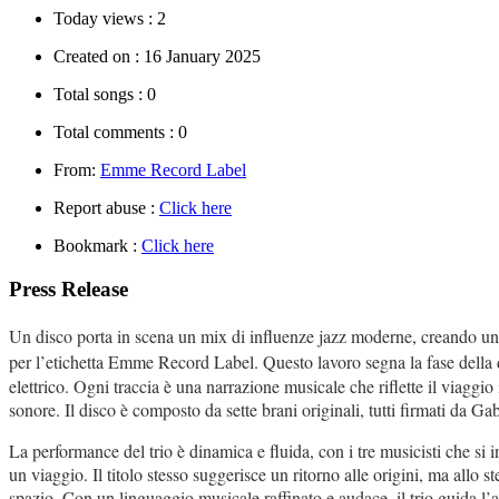
Today views :
2
Created on :
16 January 2025
Total songs :
0
Total comments :
0
From:
Emme Record Label
Report abuse :
Click here
Bookmark :
Click here
Press Release
Un disco porta in scena un mix di influenze jazz moderne, creando un 
per l’etichetta Emme Record Label. Questo lavoro segna la fase della d
elettrico. Ogni traccia è una narrazione musicale che riflette il viaggio 
sonore. Il disco è composto da sette brani originali, tutti firmati da Ga
La performance del trio è dinamica e fluida, con i tre musicisti che s
un viaggio. Il titolo stesso suggerisce un ritorno alle origini, ma allo
spazio. Con un linguaggio musicale raffinato e audace, il trio guida l’as