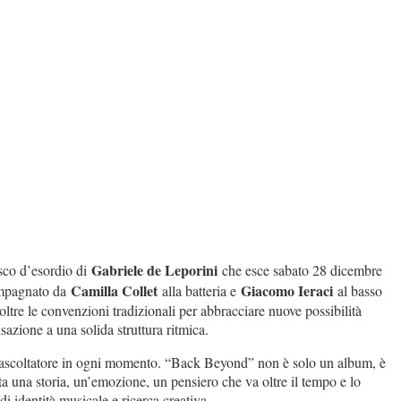
Gabriele de Leporini
isco d’esordio di
che esce sabato 28 dicembre
Camilla Collet
Giacomo Ieraci
compagnato da
alla batteria e
al basso
o oltre le convenzioni tradizionali per abbracciare nuove possibilità
isazione a una solida struttura ritmica.
e l'ascoltatore in ogni momento. “Back Beyond” non è solo un album, è
nta una storia, un’emozione, un pensiero che va oltre il tempo e lo
di identità musicale e ricerca creativa.