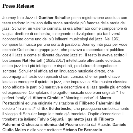
Press Release
Journey Into Jazz di
Gunther Schuller
prima registrazione assoluta con
testo tradotto in italiano della storia musicale più famosa della storia del
jazz. Schuller, un valente cornista, si era affermato come compositore di
vaglia, direttore di orchestra, insegnante e divulgatore; più tardi verrà
riconosciuto come uno dei più influenti musicologi del jazz. Nel 1961
compose la musica per una sorta di parabola, Journey into jazz per voce
recinate Orchestra e gruppo jazz, che provava a raccontare al pubblico
cos'è il jazz e come si diventa davvero jazzisti. Il testo lo aveva scritto il
bostoniano
Nat Hentoff
( 1925/2017) intellettuale altrettanto eclettico,
critico jazz tra i più inteligenti e rispettati, produttore discografico e
scrittore. Schuller si affida ad un linguaggio musicale diretto, che
accompagna il testo con episodi chiari, concisi, che nei punti chiave
lasciano emergere il quintetto jazz, che improvvisa. Alla musica classica
sono affidate le parti più narrative e descrittive e al jazz quelle più emotive
ed espressive. Completano il progetto musicale due brani originali "The
perfect family" di
Alberto Giraldi
e "Morning sunrise" di
Marco
Postacchini
ed una originale rivisitazione di
Filiberto Palermini
del
celebre "In a mist?" di
Bix Belderbecke
, che proseguono simbolicamente
il viaggio di Schuller lungo la strada già tracciata. Ospite d'eccezione il
trombettista italiano
Fulvio Sigurtà
il
quintetto jazz di Filiberto
Palermini Orchestra sinfonica del Piceno
diretta dal Maestro
Daniele
Giulio Moles
e alla voce recitante
Stefano De Bernardin
.