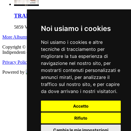
TRAMAS
Noi usiamo i cookies
5859 Views
More Albums
Noi usiamo i cookies e altre
Copyright © 2011 - 2026 adEIdJ - Associazione delle Etichette
tecniche di tracciamento per
Indipendenti di Jazz. All Rights Reserved.
migliorare la tua esperienza di
Privacy Policy
|
Cookie Policy
navigazione nel nostro sito, per
mostrarti contenuti personalizzati e
Powered by
Web Engine
annunci mirati, per analizzare il
Aggiorna le preferenze dei cookies
traffico sul nostro sito, e per capire
da dove arrivano i nostri visitatori.
Accetto
Rifiuto
Cambia le mie impostazioni