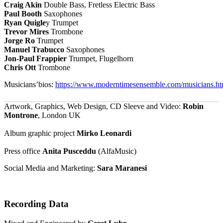
Craig Akin
Double Bass, Fretless Electric Bass
Paul Booth
Saxophones
Ryan Quigle
y
Trumpet
Trevor Mires
Trombone
Jorge Ro
Trumpet
Manuel Trabucco
Saxophones
Jon-Paul Frappier
Trumpet, Flugelhorn
Chris Ott
Trombone
Musicians’bios
:
https://www.moderntimesensemble.com/musicians.ht
Artwork, Graphics, Web Design, CD Sleeve and Video:
Robin
Montrone
, London UK
Album graphic project
Mirko Leonardi
Press office
Anita Pusceddu
(AlfaMusic)
Social Media and Marketing:
Sara Maranesi
Recording Data