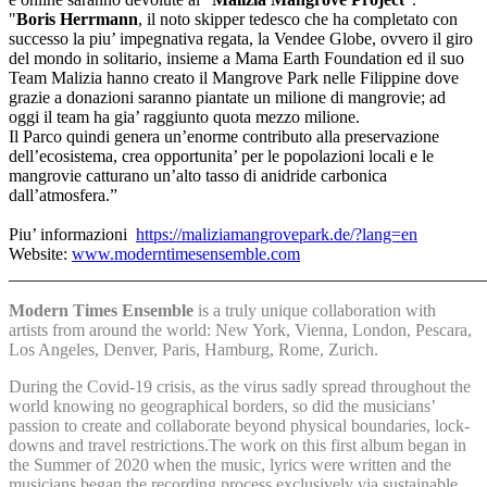
"
Boris Herrmann
, il noto skipper tedesco che ha completato con
successo la piu’ impegnativa regata, la Vendee Globe, ovvero il giro
del mondo in solitario, insieme a Mama Earth Foundation ed il suo
Team Malizia hanno creato il Mangrove Park nelle Filippine dove
grazie a donazioni saranno piantate un milione di mangrovie; ad
oggi il team ha gia’ raggiunto quota mezzo milione.
Il Parco quindi genera un’enorme contributo alla preservazione
dell’ecosistema, crea opportunita’ per le popolazioni locali e le
mangrovie catturano un’alto tasso di anidride carbonica
dall’atmosfera.”
Piu’ informazioni
https://maliziamangrovepark.de/?lang=en
Website:
www.moderntimesensemble.com
______________________________________________________
Modern Times Ensemble
is a truly unique collaboration with
artists from around the world: New York, Vienna, London, Pescara,
Los Angeles, Denver, Paris, Hamburg, Rome, Zurich.
During the Covid-19 crisis, as the virus sadly spread throughout the
world knowing no geographical borders, so did the musicians’
passion to create and collaborate beyond physical boundaries, lock-
downs and travel restrictions.The work on this first album began in
the Summer of 2020 when the music, lyrics were written and the
musicians began the recording process exclusively via sustainable