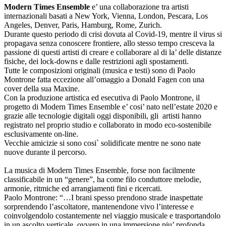
Modern Times Ensemble
e’ una collaborazione tra artisti
internazionali basati a New York, Vienna, London, Pescara, Los
Angeles, Denver, Paris, Hamburg, Rome, Zurich.
Durante questo periodo di crisi dovuta al Covid-19, mentre il virus si
propagava senza conoscere frontiere, allo stesso tempo cresceva la
passione di questi artisti di creare e collaborare al di la’ delle distanze
fisiche, dei lock-downs e dalle restrizioni agli spostamenti.
Tutte le composizioni originali (musica e testi) sono di Paolo
Montrone fatta eccezione all’omaggio a Donald Fagen con una
cover della sua Maxine.
Con la produzione artistica ed esecutiva di Paolo Montrone, il
progetto di Modern Times Ensemble e’ cosi’ nato nell’estate 2020 e
grazie alle tecnologie digitali oggi disponibili, gli artisti hanno
registrato nel proprio studio e collaborato in modo eco-sostenibile
esclusivamente on-line.
Vecchie amicizie si sono cosi` solidificate mentre ne sono nate
nuove durante il percorso.
La musica di Modern Times Ensemble, forse non facilmente
classificabile in un “genere”, ha come filo conduttore melodie,
armonie, ritmiche ed arrangiamenti fini e ricercati.
Paolo Montrone: “…I brani spesso prendono strade inaspettate
sorprendendo l’ascoltatore, mantenendone vivo l’interesse e
coinvolgendolo costantemente nel viaggio musicale e trasportandolo
in un ascolto verticale, ovvero in una immersione piu’ profonda