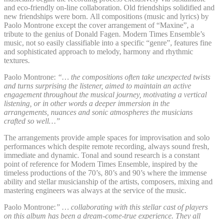
and eco-friendly on-line collaboration. Old friendships solidified and
new friendships were born.
All compositions (music and lyrics) by
Paolo Montrone except the cover arrangement of “Maxine”, a
tribute to the genius of Donald Fagen. Modern Times Ensemble’s
music, not so easily classifiable into a specific “genre”, features fine
and sophisticated approach to melody, harmony and rhythmic
textures.
Paolo Montrone:
“… the compositions often take unexpected twists
and turns surprising the listener, aimed to maintain an active
engagement throughout the musical journey, motivating a vertical
listening, or in other words a deeper immersion in the
arrangements, nuances and sonic atmospheres the musicians
crafted so well…”
The arrangements provide ample spaces for improvisation and solo
performances which despite remote recording, always sound fresh,
immediate and dynamic.
Tonal and sound research is a constant
point of reference for Modern Times Ensemble, inspired by the
timeless productions of the 70’s, 80’s and 90’s where the immense
ability and stellar musicianship of the artists, composers, mixing and
mastering engineers was always at the service of the music.
Paolo Montrone:
” … collaborating with this stellar cast of players
on this album has been a dream-come-true experience. They all