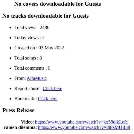
No covers downloadable for Guests
No tracks downloadable for Guests
Total views :
2486
Today views :
2
Created on :
03 May 2022
Total songs :
8
Total comments :
0
From:
AlfaMusic
Report abuse :
Click here
Bookmark :
Click here
Press Release
Video
:
https://www.youtube.com/watch?v=kx58dikLefc
ramen dilemma
:
https://www.youtube.com/watch?v=iti8zMUII38