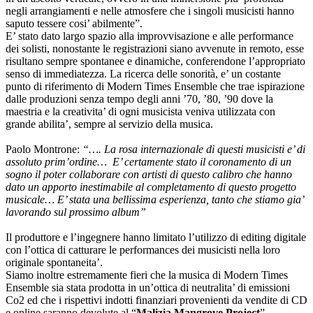
negli arrangiamenti e nelle atmosfere che i singoli musicisti hanno
saputo tessere cosi’ abilmente”.
E’ stato dato largo spazio alla improvvisazione e alle performance
dei solisti, nonostante le registrazioni siano avvenute in remoto, esse
risultano sempre spontanee e dinamiche, conferendone l’appropriato
senso di immediatezza.
La ricerca delle sonorità, e’ un costante
punto di riferimento di Modern Times Ensemble che trae ispirazione
dalle produzioni senza tempo degli anni ’70, ’80, ’90 dove la
maestria e la creativita’ di ogni musicista veniva utilizzata con
grande abilita’, sempre al servizio della musica.
Paolo Montrone:
“…. La rosa internazionale di questi musicisti e’ di
assoluto prim’ordine… E’ certamente stato il coronamento di un
sogno il poter collaborare con artisti di questo calibro che hanno
dato un apporto inestimabile al completamento di questo progetto
musicale… E’ stata una bellissima esperienza, tanto che stiamo gia’
lavorando sul prossimo album”
Il produttore e l’ingegnere hanno limitato l’utilizzo di editing digitale
con l’ottica di catturare le performances dei musicisti nella loro
originale spontaneita’.
Siamo inoltre estremamente fieri che la musica di Modern Times
Ensemble sia stata prodotta in un’ottica di neutralita’ di emissioni
Co2 ed che i rispettivi indotti finanziari provenienti da vendite di CD
e online saranno devolute al “
Malizia Mangrove Project
”.