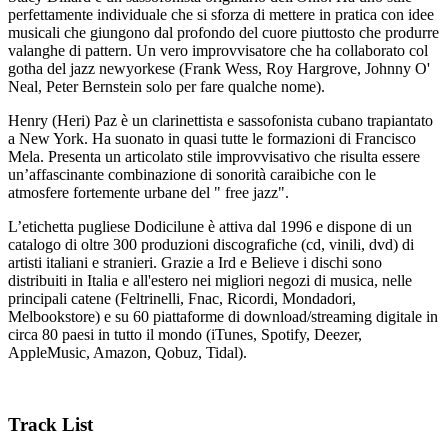
perfettamente individuale che si sforza di mettere in pratica con idee
musicali che giungono dal profondo del cuore piuttosto che produrre
valanghe di pattern. Un vero improvvisatore che ha collaborato col
gotha del jazz newyorkese (Frank Wess, Roy Hargrove, Johnny O'
Neal, Peter Bernstein solo per fare qualche nome).
Henry (Heri) Paz è un clarinettista e sassofonista cubano trapiantato
a New York. Ha suonato in quasi tutte le formazioni di Francisco
Mela. Presenta un articolato stile improvvisativo che risulta essere
un’affascinante combinazione di sonorità caraibiche con le
atmosfere fortemente urbane del " free jazz".
L’etichetta pugliese Dodicilune è attiva dal 1996 e dispone di un
catalogo di oltre 300 produzioni discografiche (cd, vinili, dvd) di
artisti italiani e stranieri. Grazie a Ird e Believe i dischi sono
distribuiti in Italia e all'estero nei migliori negozi di musica, nelle
principali catene (Feltrinelli, Fnac, Ricordi, Mondadori,
Melbookstore) e su 60 piattaforme di download/streaming digitale in
circa 80 paesi in tutto il mondo (iTunes, Spotify, Deezer,
AppleMusic, Amazon, Qobuz, Tidal).
Track List