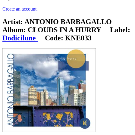
Create an account
.
Artist:
ANTONIO BARBAGALLO
Album:
CLOUDS IN A HURRY
Label:
Dodicilune
Code:
KNE033