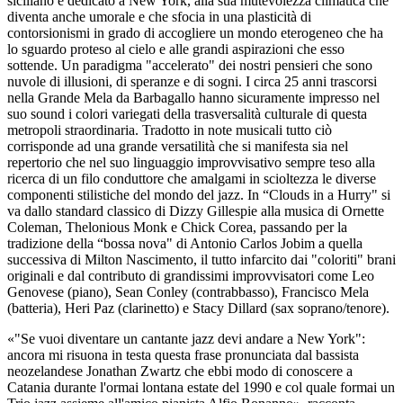
siciliano è dedicato a New York, alla sua mutevolezza climatica che
diventa anche umorale e che sfocia in una plasticità di
contorsionismi in grado di accogliere un mondo eterogeneo che ha
lo sguardo proteso al cielo e alle grandi aspirazioni che esso
sottende. Un paradigma "accelerato" dei nostri pensieri che sono
nuvole di illusioni, di speranze e di sogni. I circa 25 anni trascorsi
nella Grande Mela da Barbagallo hanno sicuramente impresso nel
suo sound i colori variegati della trasversalità culturale di questa
metropoli straordinaria. Tradotto in note musicali tutto ciò
corrisponde ad una grande versatilità che si manifesta sia nel
repertorio che nel suo linguaggio improvvisativo sempre teso alla
ricerca di un filo conduttore che amalgami in scioltezza le diverse
componenti stilistiche del mondo del jazz. In “Clouds in a Hurry" si
va dallo standard classico di Dizzy Gillespie alla musica di Ornette
Coleman, Thelonious Monk e Chick Corea, passando per la
tradizione della “bossa nova" di Antonio Carlos Jobim a quella
successiva di Milton Nascimento, il tutto infarcito dai "coloriti" brani
originali e dal contributo di grandissimi improvvisatori come Leo
Genovese (piano), Sean Conley (contrabbasso), Francisco Mela
(batteria), Heri Paz (clarinetto) e Stacy Dillard (sax soprano/tenore).
«"Se vuoi diventare un cantante jazz devi andare a New York":
ancora mi risuona in testa questa frase pronunciata dal bassista
neozelandese Jonathan Zwartz che ebbi modo di conoscere a
Catania durante l'ormai lontana estate del 1990 e col quale formai un