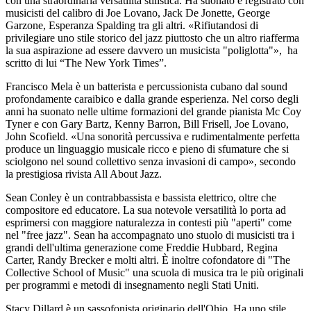
con una straordinaria versatilità stilistica. Ha suonato e registrato con
musicisti del calibro di Joe Lovano, Jack De Jonette, George
Garzone, Esperanza Spalding tra gli altri. «Rifiutandosi di
privilegiare uno stile storico del jazz piuttosto che un altro riafferma
la sua aspirazione ad essere davvero un musicista "poliglotta"», ha
scritto di lui “The New York Times”.
Francisco Mela è un batterista e percussionista cubano dal sound
profondamente caraibico e dalla grande esperienza. Nel corso degli
anni ha suonato nelle ultime formazioni del grande pianista Mc Coy
Tyner e con Gary Bartz, Kenny Barron, Bill Frisell, Joe Lovano,
John Scofield. «Una sonorità percussiva e rudimentalmente perfetta
produce un linguaggio musicale ricco e pieno di sfumature che si
sciolgono nel sound collettivo senza invasioni di campo», secondo
la prestigiosa rivista All About Jazz.
Sean Conley è un contrabbassista e bassista elettrico, oltre che
compositore ed educatore. La sua notevole versatilità lo porta ad
esprimersi con maggiore naturalezza in contesti più "aperti" come
nel "free jazz". Sean ha accompagnato uno stuolo di musicisti tra i
grandi dell'ultima generazione come Freddie Hubbard, Regina
Carter, Randy Brecker e molti altri. È inoltre cofondatore di "The
Collective School of Music" una scuola di musica tra le più originali
per programmi e metodi di insegnamento negli Stati Uniti.
Stacy Dillard è un sassofonista originario dell'Ohio. Ha uno stile