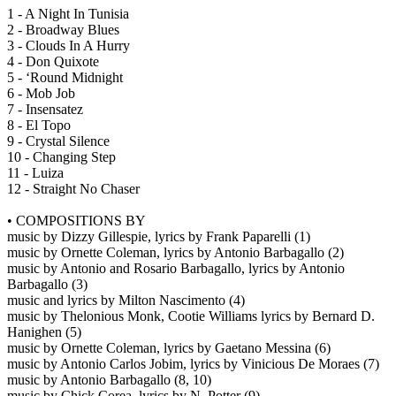
1 - A Night In Tunisia
2 - Broadway Blues
3 - Clouds In A Hurry
4 - Don Quixote
5 - ‘Round Midnight
6 - Mob Job
7 - Insensatez
8 - El Topo
9 - Crystal Silence
10 - Changing Step
11 - Luiza
12 - Straight No Chaser
• COMPOSITIONS BY
music by Dizzy Gillespie, lyrics by Frank Paparelli (1)
music by Ornette Coleman, lyrics by Antonio Barbagallo (2)
music by Antonio and Rosario Barbagallo, lyrics by Antonio
Barbagallo (3)
music and lyrics by Milton Nascimento (4)
music by Thelonious Monk, Cootie Williams lyrics by Bernard D.
Hanighen (5)
music by Ornette Coleman, lyrics by Gaetano Messina (6)
music by Antonio Carlos Jobim, lyrics by Vinicious De Moraes (7)
music by Antonio Barbagallo (8, 10)
music by Chick Corea, lyrics by N. Potter (9)