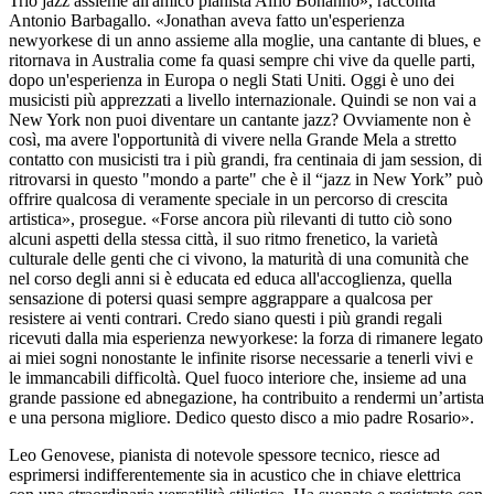
Trio jazz assieme all'amico pianista Alfio Bonanno», racconta
Antonio Barbagallo. «Jonathan aveva fatto un'esperienza
newyorkese di un anno assieme alla moglie, una cantante di blues, e
ritornava in Australia come fa quasi sempre chi vive da quelle parti,
dopo un'esperienza in Europa o negli Stati Uniti. Oggi è uno dei
musicisti più apprezzati a livello internazionale. Quindi se non vai a
New York non puoi diventare un cantante jazz? Ovviamente non è
così, ma avere l'opportunità di vivere nella Grande Mela a stretto
contatto con musicisti tra i più grandi, fra centinaia di jam session, di
ritrovarsi in questo "mondo a parte" che è il “jazz in New York” può
offrire qualcosa di veramente speciale in un percorso di crescita
artistica», prosegue. «Forse ancora più rilevanti di tutto ciò sono
alcuni aspetti della stessa città, il suo ritmo frenetico, la varietà
culturale delle genti che ci vivono, la maturità di una comunità che
nel corso degli anni si è educata ed educa all'accoglienza, quella
sensazione di potersi quasi sempre aggrappare a qualcosa per
resistere ai venti contrari. Credo siano questi i più grandi regali
ricevuti dalla mia esperienza newyorkese: la forza di rimanere legato
ai miei sogni nonostante le infinite risorse necessarie a tenerli vivi e
le immancabili difficoltà. Quel fuoco interiore che, insieme ad una
grande passione ed abnegazione, ha contribuito a rendermi un’artista
e una persona migliore. Dedico questo disco a mio padre Rosario».
Leo Genovese, pianista di notevole spessore tecnico, riesce ad
esprimersi indifferentemente sia in acustico che in chiave elettrica