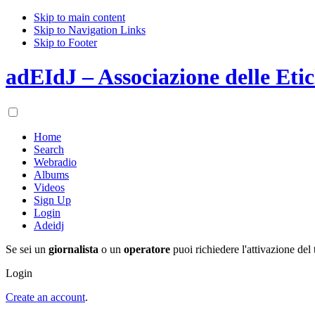
Skip to main content
Skip to Navigation Links
Skip to Footer
adEIdJ – Associazione delle Etic
Home
Search
Webradio
Albums
Videos
Sign Up
Login
Adeidj
Se sei un
giornalista
o un
operatore
puoi richiedere l'attivazione del 
Login
Create an account
.