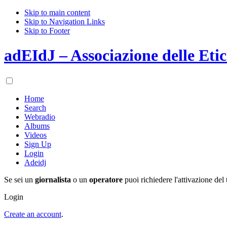
Skip to main content
Skip to Navigation Links
Skip to Footer
adEIdJ – Associazione delle Etic
Home
Search
Webradio
Albums
Videos
Sign Up
Login
Adeidj
Se sei un
giornalista
o un
operatore
puoi richiedere l'attivazione del 
Login
Create an account
.