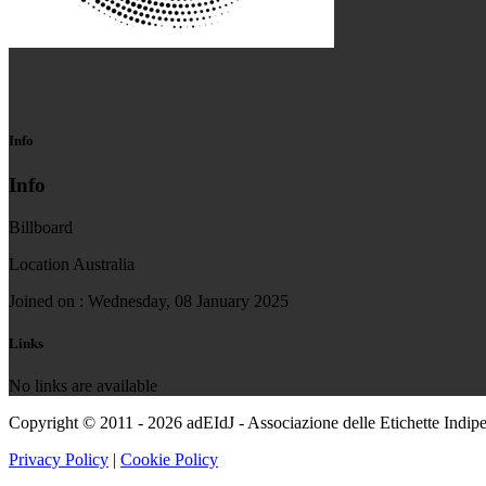
Info
Info
Billboard
Location
Australia
Joined on :
Wednesday, 08 January 2025
Links
No links are available
Copyright © 2011 - 2026 adEIdJ - Associazione delle Etichette Indipe
Privacy Policy
|
Cookie Policy