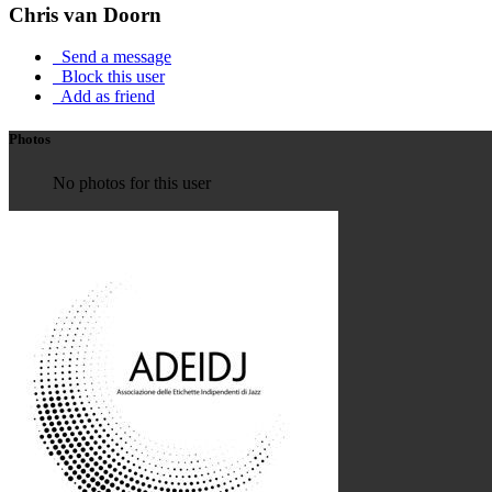
Chris van Doorn
Send a message
Block this user
Add as friend
Photos
No photos for this user