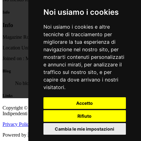
Noi usiamo i cookies
Info
Info
Noi usiamo i cookies e altre
tecniche di tracciamento per
Magazine
RootsWorld / WPKN FM Radio
migliorare la tua esperienza di
Location
United States
navigazione nel nostro sito, per
mostrarti contenuti personalizzati
Joined on :
Monday, 14 July 2025
e annunci mirati, per analizzare il
Blog
traffico sul nostro sito, e per
capire da dove arrivano i nostri
No blogs for this user
visitatori.
Links
Accetto
Copyright © 2011 - 2026 adEIdJ - Associazione delle Etichette
Indipendenti di Jazz. All Rights Reserved.
Rifiuto
Privacy Policy
|
Cookie Policy
Cambia le mie impostazioni
Powered by
Web Engine