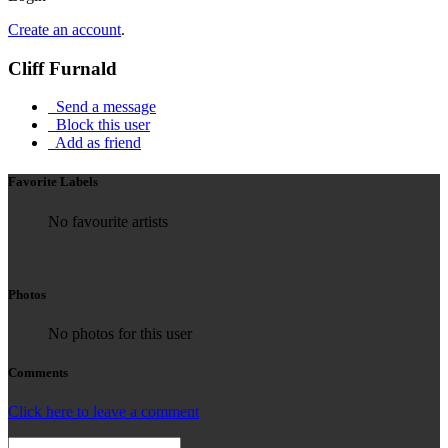
Create an account
.
Cliff Furnald
Send a message
Block this user
Add as friend
Favorite Labels
No favourite artists
Photos
No photos for this user
Comments
Click here to leave a comment