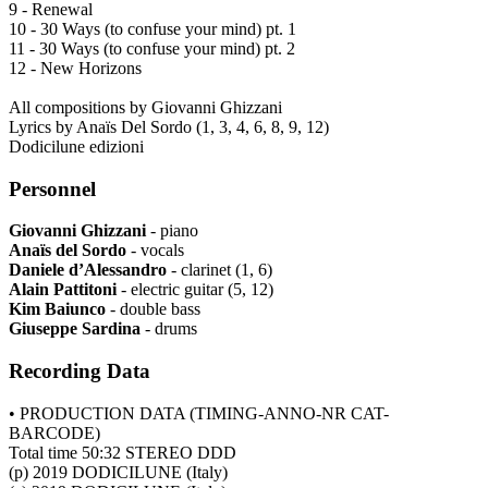
9 - Renewal
10 - 30 Ways (to confuse your mind) pt. 1
11 - 30 Ways (to confuse your mind) pt. 2
12 - New Horizons
All compositions by Giovanni Ghizzani
Lyrics by Anaïs Del Sordo (1, 3, 4, 6, 8, 9, 12)
Dodicilune edizioni
Personnel
Giovanni Ghizzani
- piano
Anaïs del Sordo
- vocals
Daniele d’Alessandro
- clarinet (1, 6)
Alain Pattitoni
- electric guitar (5, 12)
Kim Baiunco
- double bass
Giuseppe Sardina
- drums
Recording Data
• PRODUCTION DATA (TIMING-ANNO-NR CAT-
BARCODE)
Total time 50:32 STEREO DDD
(p) 2019 DODICILUNE (Italy)