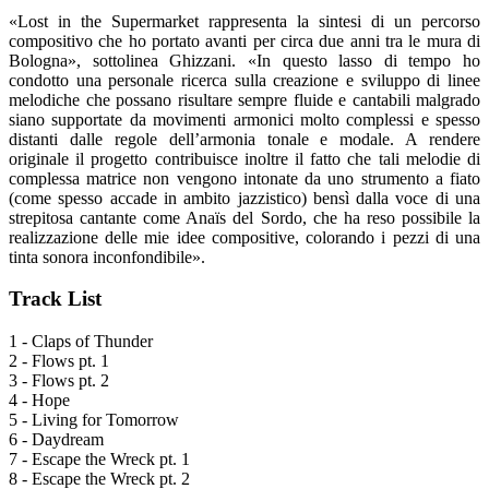
«Lost in the Supermarket rappresenta la sintesi di un percorso
compositivo che ho portato avanti per circa due anni tra le mura di
Bologna», sottolinea Ghizzani. «In questo lasso di tempo ho
condotto una personale ricerca sulla creazione e sviluppo di linee
melodiche che possano risultare sempre fluide e cantabili malgrado
siano supportate da movimenti armonici molto complessi e spesso
distanti dalle regole dell’armonia tonale e modale. A rendere
originale il progetto contribuisce inoltre il fatto che tali melodie di
complessa matrice non vengono intonate da uno strumento a fiato
(come spesso accade in ambito jazzistico) bensì dalla voce di una
strepitosa cantante come Anaïs del Sordo, che ha reso possibile la
realizzazione delle mie idee compositive, colorando i pezzi di una
tinta sonora inconfondibile».
Track List
1 - Claps of Thunder
2 - Flows pt. 1
3 - Flows pt. 2
4 - Hope
5 - Living for Tomorrow
6 - Daydream
7 - Escape the Wreck pt. 1
8 - Escape the Wreck pt. 2