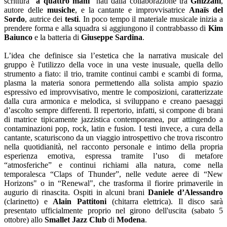
scrittura "
a quattro mani
" nati dalla collaborazione tra
Ghizzani
,
autore delle
musiche
, e la cantante e improvvisatrice
Anaïs del
Sordo
, autrice dei
testi
. In poco tempo il materiale musicale inizia a
prendere forma e alla squadra si aggiungono il contrabbasso di
Kim
Baiunco
e la batteria di
Giuseppe Sardina
.
L’idea che definisce sia l’estetica che la narrativa musicale del
gruppo è l'utilizzo della voce in una veste inusuale, quella dello
strumento a fiato: il trio, tramite continui cambi e scambi di forma,
plasma la materia sonora permettendo alla solista ampio spazio
espressivo ed improvvisativo, mentre le composizioni, caratterizzate
dalla cura armonica e melodica, si sviluppano e creano paesaggi
d’ascolto sempre differenti. Il repertorio, infatti, si compone di brani
di matrice tipicamente jazzistica contemporanea, pur attingendo a
contaminazioni pop, rock, latin e fusion. I testi invece, a cura della
cantante, scaturiscono da un viaggio introspettivo che trova riscontro
nella quotidianità, nel racconto personale e intimo della propria
esperienza emotiva, espressa tramite l’uso di metafore
“atmosferiche” e continui richiami alla natura, come nella
temporalesca “Claps of Thunder”, nelle vedute aeree di “New
Horizons" o in “Renewal", che trasforma il fiorire primaverile in
augurio di rinascita. Ospiti in alcuni brani
Daniele d’Alessandro
(clarinetto) e
Alain Pattitoni
(chitarra elettrica). Il disco sarà
presentato ufficialmente proprio nel girono dell'uscita (sabato 5
ottobre) allo
Smallet Jazz Club
di
Modena
.