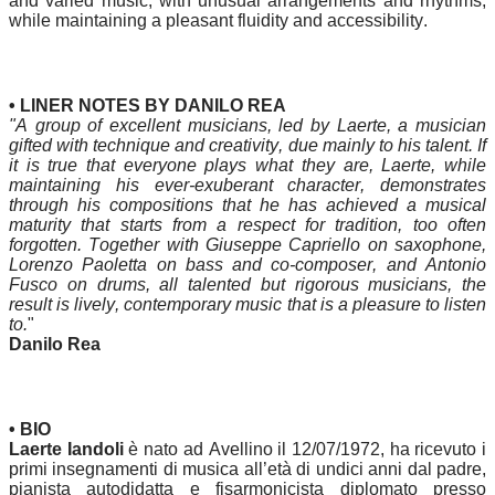
and varied music, with unusual arrangements and rhythms,
while maintaining a pleasant fluidity and accessibility.
• LINER NOTES BY DANILO REA
"A group of excellent musicians, led by Laerte, a musician
gifted with technique and creativity, due mainly to his talent. If
it is true that everyone plays what they are, Laerte, while
maintaining his ever-exuberant character, demonstrates
through his compositions that he has achieved a musical
maturity that starts from a respect for tradition, too often
forgotten. Together with Giuseppe Capriello on saxophone,
Lorenzo Paoletta on bass and co-composer, and Antonio
Fusco on drums, all talented but rigorous musicians, the
result is lively, contemporary music that is a pleasure to listen
to.
"
Danilo Rea
• BIO
Laerte Iandoli
è nato ad Avellino il 12/07/1972, ha ricevuto i
primi insegnamenti di musica all’età di undici anni dal padre,
pianista autodidatta e fisarmonicista diplomato presso