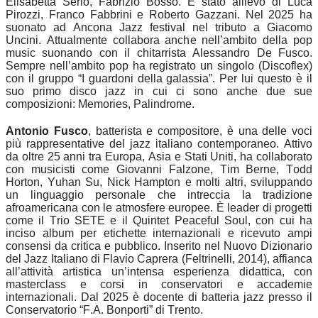
Elisabetta Serio, Fabrizio Bosso. É stato allievo di Luca
Pirozzi, Franco Fabbrini e Roberto Gazzani. Nel 2025 ha
suonato ad Ancona Jazz festival nel tributo a Giacomo
Uncini. Attualmente collabora anche nell’ambito della pop
music suonando con il chitarrista Alessandro De Fusco.
Sempre nell’ambito pop ha registrato un singolo (Discoflex)
con il gruppo “I guardoni della galassia”. Per lui questo è il
suo primo disco jazz in cui ci sono anche due sue
composizioni: Memories, Palindrome.
Antonio Fusco
, batterista e compositore, è una delle voci
più rappresentative del jazz italiano contemporaneo. Attivo
da oltre 25 anni tra Europa, Asia e Stati Uniti, ha collaborato
con musicisti come Giovanni Falzone, Tim Berne, Todd
Horton, Yuhan Su, Nick Hampton e molti altri, sviluppando
un linguaggio personale che intreccia la tradizione
afroamericana con le atmosfere europee. È leader di progetti
come il Trio SETE e il Quintet Peaceful Soul, con cui ha
inciso album per etichette internazionali e ricevuto ampi
consensi da critica e pubblico. Inserito nel Nuovo Dizionario
del Jazz Italiano di Flavio Caprera (Feltrinelli, 2014), affianca
all’attività artistica un’intensa esperienza didattica, con
masterclass e corsi in conservatori e accademie
internazionali. Dal 2025 è docente di batteria jazz presso il
Conservatorio “F.A. Bonporti” di Trento.