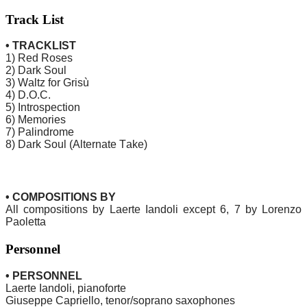
Track List
• TRACKLIST
1) Red Roses
2) Dark Soul
3) Waltz for Grisù
4) D.O.C.
5) Introspection
6) Memories
7) Palindrome
8) Dark Soul (Alternate Take)
• COMPOSITIONS BY
All compositions by Laerte Iandoli except 6, 7 by Lorenzo
Paoletta
Personnel
• PERSONNEL
Laerte Iandoli, pianoforte
Giuseppe Capriello, tenor/soprano saxophones