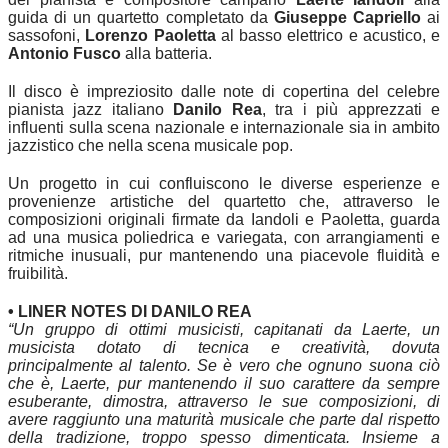
guida di un quartetto completato da
Giuseppe Capriello
ai
sassofoni,
Lorenzo Paoletta
al basso elettrico e acustico, e
Antonio Fusco
alla batteria.
Il disco è impreziosito dalle note di copertina del celebre
pianista jazz italiano
Danilo Rea
, tra i più apprezzati e
influenti sulla scena nazionale e internazionale sia in ambito
jazzistico che nella scena musicale pop.
Un progetto in cui confluiscono le diverse esperienze e
provenienze artistiche del quartetto che, attraverso le
composizioni originali firmate da Iandoli e Paoletta, guarda
ad una musica poliedrica e variegata, con arrangiamenti e
ritmiche inusuali, pur mantenendo una piacevole fluidità e
fruibilità.
• LINER NOTES DI DANILO REA
“Un gruppo di ottimi musicisti, capitanati da Laerte, un
musicista dotato di tecnica e creatività, dovuta
principalmente al talento. Se è vero che ognuno suona ciò
che è, Laerte, pur mantenendo il suo carattere da sempre
esuberante, dimostra, attraverso le sue composizioni, di
avere raggiunto una maturità musicale che parte dal rispetto
della tradizione, troppo spesso dimenticata. Insieme a