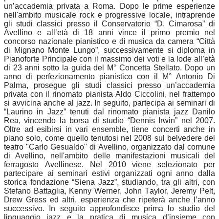
un’accademia privata a Roma. Dopo le prime esperienze
nell'ambito musicale rock e progressive locale, intraprende
gli studi classici presso il Conservatorio “D. Cimarosa” di
Avellino e all’età di 18 anni vince il primo premio nel
concorso nazionale pianistico e di musica da camera “Città
di Mignano Monte Lungo”, successivamente si diploma in
Pianoforte Principale con il massimo dei voti e la lode all’età
di 23 anni sotto la guida del M° Concetta Stellato. Dopo un
anno di perfezionamento pianistico con il M° Antonio Di
Palma, prosegue gli studi classici presso un’accademia
privata con il rinomato pianista Aldo Ciccolini, nel frattempo
si avvicina anche al jazz. In seguito, partecipa ai seminari di
“Laurino in Jazz” tenuti dal rinomato pianista jazz Danilo
Rea, vincendo la borsa di studio “Dennis Irwin” nel 2007.
Oltre ad esibirsi in vari ensemble, tiene concerti anche in
piano solo, come quello tenutosi nel 2008 sul belvedere del
teatro "Carlo Gesualdo" di Avellino, organizzato dal comune
di Avellino, nell'ambito delle manifestazioni musicali del
ferragosto Avellinese. Nel 2010 viene selezionato per
partecipare ai seminari estivi organizzati ogni anno dalla
storica fondazione “Siena Jazz”, studiando, tra gli altri, con
Stefano Battaglia, Kenny Werner, John Taylor, Jeremy Pelt,
Drew Gress ed altri, esperienza che ripeterà anche l’anno
successivo. In seguito approfondisce prima lo studio del
linguaggio jazz e la pratica di musica d’insieme con