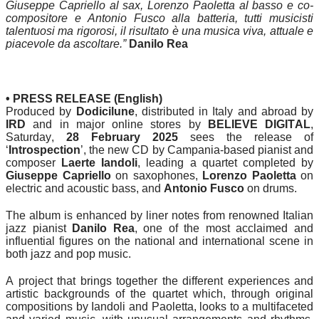
Giuseppe Capriello al sax, Lorenzo Paoletta al basso e co-
compositore e Antonio Fusco alla batteria, tutti musicisti
talentuosi ma rigorosi, il risultato è una musica viva, attuale e
piacevole da ascoltare.”
Danilo Rea
• PRESS RELEASE (English)
Produced by
Dodicilune
, distributed in Italy and abroad by
IRD
and in major online stores by
BELIEVE DIGITAL
,
Saturday,
28 February 2025
sees the release of
‘
Introspection
’, the new CD by Campania-based pianist and
composer
Laerte Iandoli
, leading a quartet completed by
Giuseppe Capriello
on saxophones,
Lorenzo Paoletta
on
electric and acoustic bass, and
Antonio Fusco
on drums.
The album is enhanced by liner notes from renowned Italian
jazz pianist
Danilo Rea
, one of the most acclaimed and
influential figures on the national and international scene in
both jazz and pop music.
A project that brings together the different experiences and
artistic backgrounds of the quartet which, through original
compositions by Iandoli and Paoletta, looks to a multifaceted