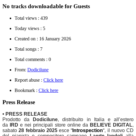
No tracks downloadable for Guests
Total views :
439
Today views :
5
Created on :
16 January 2026
Total songs :
7
Total comments :
0
From:
Dodicilune
Report abuse :
Click here
Bookmark :
Click here
Press Release
• PRESS RELEASE
Prodotto da
Dodicilune
, distribuito in Italia e all’estero
da
IRD
e nei principali store online da
BELIEVE DIGITAL
,
sabato
28 febbraio 2025
esce “
Introspection
“, il nuovo CD
del pianista e compositore campano
Laerte Iandoli
alla