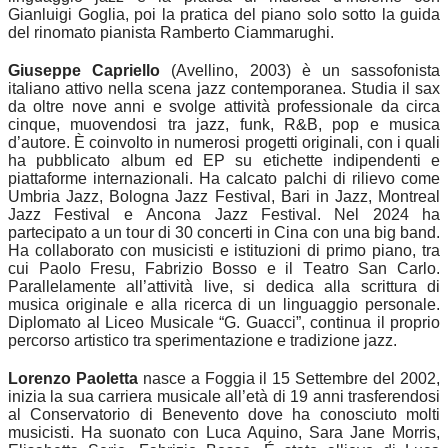
Gianluigi Goglia, poi la pratica del piano solo sotto la guida
del rinomato pianista Ramberto Ciammarughi.
Giuseppe Capriello
(Avellino, 2003) è un sassofonista
italiano attivo nella scena jazz contemporanea. Studia il sax
da oltre nove anni e svolge attività professionale da circa
cinque, muovendosi tra jazz, funk, R&B, pop e musica
d’autore. È coinvolto in numerosi progetti originali, con i quali
ha pubblicato album ed EP su etichette indipendenti e
piattaforme internazionali. Ha calcato palchi di rilievo come
Umbria Jazz, Bologna Jazz Festival, Bari in Jazz, Montreal
Jazz Festival e Ancona Jazz Festival. Nel 2024 ha
partecipato a un tour di 30 concerti in Cina con una big band.
Ha collaborato con musicisti e istituzioni di primo piano, tra
cui Paolo Fresu, Fabrizio Bosso e il Teatro San Carlo.
Parallelamente all’attività live, si dedica alla scrittura di
musica originale e alla ricerca di un linguaggio personale.
Diplomato al Liceo Musicale “G. Guacci”, continua il proprio
percorso artistico tra sperimentazione e tradizione jazz.
Lorenzo Paoletta
nasce a Foggia il 15 Settembre del 2002,
inizia la sua carriera musicale all’età di 19 anni trasferendosi
al Conservatorio di Benevento dove ha conosciuto molti
musicisti. Ha suonato con Luca Aquino, Sara Jane Morris,