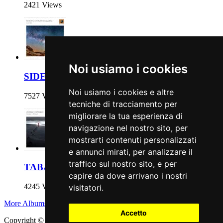
2421 Views
Noi usiamo i cookies
SIDERALIS
Noi usiamo i cookies e altre
7527 Views
tecniche di tracciamento per
migliorare la tua esperienza di
navigazione nel nostro sito, per
mostrarti contenuti personalizzati
e annunci mirati, per analizzare il
traffico sul nostro sito, e per
TABACO Y AZÚCAR
capire da dove arrivano i nostri
4245 Views
visitatori.
More Albums
Accetto
Copyright © 2011 - 2026 adEIdJ - Associazione delle Etichette