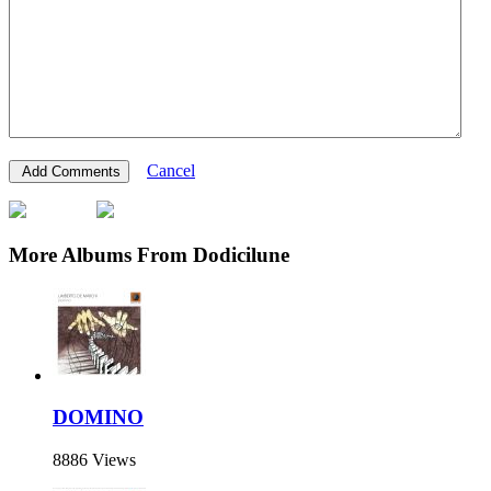
Cancel
More Albums From Dodicilune
DOMINO
8886 Views