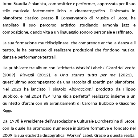
Irene Scardia
è pianista, compositrice e performer, apprezzata per il suo
stile musicale fortemente lirico e cinematografico. Diplomata in
pianoforte classico presso il Conservatorio di Musica di Lecce, ha
ampliato il suo percorso artistico studiando armonia jazz e
composizione, dando vita a un linguaggio sonoro personale e raffinato.
La sua formazione multidisciplinare, che comprende anche la danza e il
teatro, le ha permesso di realizzare produzioni che fondono musica,
danza e performance teatrali.
Ha pubblicato tre album con l’etichetta Workin’ Label:
I Giorni del Vento
(2009),
Risvegli
(2012), e
Una stanza tutta per me
(2021),
quest’ultimo accompagnato da una raccolta di spartiti per pianoforte.
Nel 2023 ha lanciato il singolo
Abbracciami
, prodotto da Filippo
Bubbico, e nel 2024 l’EP “Una gioia perfetta” realizzato insieme a un
quintetto d’archi con gli arrangiamenti di Carolina Bubbico e Giacomo
Riggi.
Dal 1998 è Presidente dell'Associazione Culturale
L’Orchestrina di Lecce,
con la quale ha promosso numerose iniziative formative e fondato nel
2009 la sua etichetta discografica, Workin’ Label.
Grazie a questa realtà,