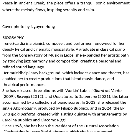
Peace in ancient Greek, the piece offers a tranquil sonic environment 
where the melody flows, inspiring serenity and calm.
Cover photo by Nguyen Hung
BIOGRAPHY
Irene Scardia is a pianist, composer, and performer, renowned for her
deeply lyrical and cinematic musical style. A graduate in classical piano
from the Conservatory of Music in Lecce, she expanded her artistic path
by studying jazz harmony and composition, creating a personal and
refined sound language.
Her multidisciplinary background, which includes dance and theater, has
enabled her to create productions that blend music, dance, and
theatrical performances.
She has released three albums with Workin’ Label:
I Giorni del Vento
(2009),
Risvegli
(2012), and
Una stanza tutta per me
(2021), the latter
accompanied by a collection of piano scores. In 2023, she released the
single
Abbracciami
, produced by Filippo Bubbico, and in 2024, the EP
Una gioia perfetta
, created with a string quintet with arrangements by
Carolina Bubbico and Giacomo Riggi.
Since 1998, she has been the President of the Cultural Association