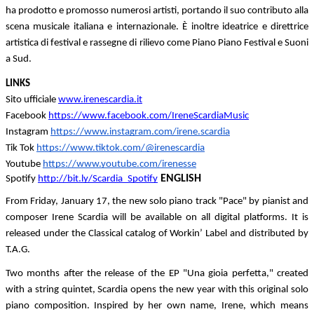
ha prodotto e promosso numerosi artisti, portando il suo contributo alla
scena musicale italiana e internazionale. È inoltre ideatrice e direttrice
artistica di festival e rassegne di rilievo come
Piano Piano Festival e Suoni
a Sud.
LINKS
Sito ufficiale
www.irenescardia.it
Facebook
https://www.facebook.com/IreneScardiaMusic
Instagram
https://www.instagram.com/irene.scardia
Tik Tok
https://www.tiktok.com/@irenescardia
Youtube
https://www.youtube.com/irenesse
ENGLISH
Spotify
http://bit.ly/Scardia_Spotify
From Friday, January 17, the new solo piano track "Pace" by pianist and 
composer Irene Scardia will be available on all digital platforms. It is 
released under the Classical catalog of Workin’ Label and distributed by 
T.A.G.
Two months after the release of the EP "Una gioia perfetta," created 
with a string quintet, Scardia opens the new year with this original solo 
piano composition. Inspired by her own name, Irene, which means 