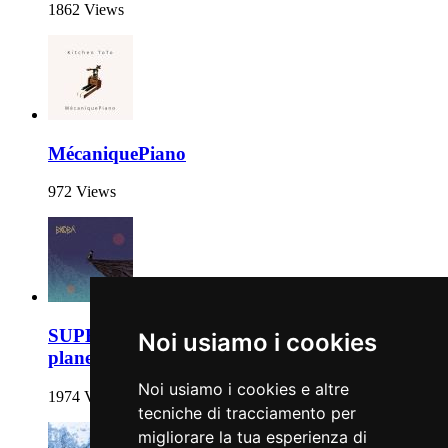
1862 Views
MécaniquePiano
972 Views
SUPERNOVA an electric connection between
Noi usiamo i cookies
planets
Noi usiamo i cookies e altre
1974 Views
tecniche di tracciamento per
migliorare la tua esperienza di