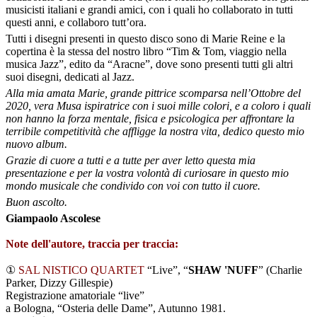
musicisti italiani e grandi amici, con i quali ho collaborato in tutti
questi anni, e collaboro tutt’ora.
Tutti i disegni presenti in questo disco sono di Marie Reine e la
copertina è la stessa del nostro libro “Tim & Tom, viaggio nella
musica Jazz”, edito da “Aracne”, dove sono presenti tutti gli altri
suoi disegni, dedicati al Jazz.
Alla mia amata Marie, grande pittrice scomparsa nell’Ottobre del
2020, vera Musa ispiratrice con i suoi mille colori, e a coloro i quali
non hanno la forza mentale, fisica e psicologica per affrontare la
terribile competitività che affligge la nostra vita, dedico questo mio
nuovo album.
Grazie di cuore a tutti e a tutte per aver letto questa mia
presentazione e per la vostra volontà di curiosare in questo mio
mondo musicale che condivido con voi con tutto il cuore.
Buon ascolto.
Giampaolo Ascolese
Note dell'autore, traccia per traccia:
①
SAL NISTICO QUARTET
“Live”, “
SHAW 'NUFF
” (Charlie
Parker, Dizzy Gillespie)
Registrazione amatoriale “live”
a Bologna, “Osteria delle Dame”, Autunno 1981.