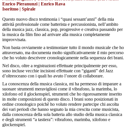
Enrico Pieranunzi
|
Enrico Rava
Isoritmo
|
Spirale
Questo nuovo disco testimonia i “quasi sessant’anni” della mia
attività professionale come batterista e percussionista, nell’ambito
della musica jazz, classica, pop, progressive e creativa passando per
la musica da film fino ad arrivare alla musica completamente
improvvisata.
Non basta ovviamente a testimoniare tutto il mondo musicale che ho
attraversato, ma documenta molto significativamente il mio percorso
che ho voluto descrivere cronologicamente nella sequenza dei brani.
Nel disco, oltre a registrazioni effettuate principalmente per esso,
sono incluse vecchie incisioni effettuate con “giganti” del Jazz
d’oltreoceano con i quali ho avuto l’onore di collaborare.
La conoscenza della musica classica, mi ha permesso di imparare a
suonare strumenti meravigliosi come il vibrafono, la marimba, lo
xilofono ed il glockenspiel, strumenti che ho rigorosamente inserito
in molte composizioni di questo disco. I brani sono posizionati in
ordine cronologico poichè ho voluto rendere partecipe chi ascolta
dei vari periodi che hanno segnato la mia crescita come musicista,
dalla conoscenza della sola batteria allo studio della musica classica
e degli strumenti “a tastiera”: vibrafono, marimba, xilofono e
glockenspiel.