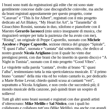
I brani sono tratti da registrazioni già edite che mi sono state
gentilmente concesse dalle case discografiche coinvolte, ma anche
da brani registrati appositamente per questo progetto, come
“Caravan” e “This Is for Albert”, registrati con il mio progetto
dedicato ad Art Blakey, “My Heart for Art”, la “Tarantella” di
Gioacchino Rossini, suonata in duo, xilofono e pianoforte con il
Maestro
Gerardo Iacoucci
(mio unico insegnante di musica, che
ringrazierò sempre per tutta la pazienza che ha avuto con me),
“Rising”, un originale di Peppe Caporello, suonato con
Michele
Ascolese
e
Peppe Caporello
, sezione ritmica del gruppo “Spirale”,
“È quasi l’alba”, suonata e “cantata” dal sottoscritto, che dedico al
nostro grande
Nicola Arigliano
(con il quale ho vinto due
prestigiosi premi, con due brani che ho inserito in questo disco) e “A
Night in Tunisia”, suonato con il mio progetto “Good Vibes".
Le virgolette sulla parola “cantata”, rivolto al brano “E’ quasi
l’alba”, testimoniano tutta la mia spericolatezza musicale. E’ il primo
brano "cantato" della mia vita ed ho voluto cantarlo io, per dedicarlo
a Marie Reine Levrat; chiedo quindi scusa ai cantanti “veri”,
soprattutto a Nicola Arigliano, e non credo che succederà più; il
mondo musicale della canzone, può quindi tirare un sospiro di
sollievo!
Tutti gli altri sono brani suonati e registrati con due grandi artisti
d’oltreoceano:
Mike Melillo
e
Sal Nistico
, con i quali ho
collaborato e collaboro tutt’ora (Mike Melillo), ma anche con grandi