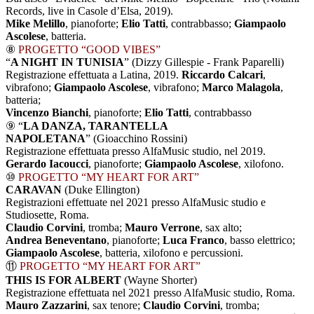
Records, live in Casole d’Elsa, 2019).
Mike Melillo
, pianoforte;
Elio Tatti
, contrabbasso;
Giampaolo
Ascolese
, batteria.
⑧
PROGETTO “GOOD VIBES”
“
A NIGHT IN TUNISIA
”
(Dizzy Gillespie - Frank Paparelli)
Registrazione effettuata a Latina, 2019.
Riccardo Calcari
,
vibrafono;
Giampaolo Ascolese
, vibrafono;
Marco Malagola
,
batteria;
V
incenzo Bianchi
, pianoforte;
Elio Tatti
, contrabbasso
⑨
“
LA DANZA, TARANTELLA
NAPOLETANA
”
(Gioacchino Rossini)
Registrazione effettuata presso AlfaMusic studio, nel 2019.
Gerardo Iacoucci
, pianoforte;
Giampaolo Ascolese
, xilofono.
⑩
PROGETTO
“MY HEART FOR ART”
CARAVAN
(Duke Ellington)
Registrazioni effettuate nel 2021 presso AlfaMusic studio e
Studiosette, Roma.
Claudio Corvini
, tromba;
Mauro Verrone
, sax alto;
Andrea Beneventano
, pianoforte;
Luca Franco
, basso elettrico;
Giampaolo Ascolese
, batteria, xilofono e percussioni.
⑪
PROGETTO
“MY HEART FOR ART”
THIS IS FOR ALBERT
(Wayne Shorter)
Registrazione effettuata nel 2021 presso AlfaMusic studio, Roma.
Mauro Zazzarini
, sax tenore;
Claudio Corvini
, tromba;