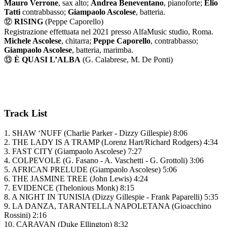
Mauro Verrone
, sax alto;
Andrea Beneventano
, pianoforte;
Elio
Tatti
contrabbasso;
Giampaolo Ascolese
, batteria.
⑫
RISING
(Peppe Caporello)
Registrazione effettuata nel 2021 presso AlfaMusic studio, Roma.
Michele Ascolese
, chitarra;
Peppe Caporello
, contrabbasso;
Giampaolo Ascolese
, batteria, marimba.
⑬
È QUASI L’ALBA
(G. Calabrese, M. De Ponti)
Registrazione effettuata nel 2021 presso AlfaMusic studio, Roma.
marimba, vibrafono, voce.
Track List
1. SHAW ‘NUFF (Charlie Parker - Dizzy Gillespie) 8:06
2. THE LADY IS A TRAMP (Lorenz Hart/Richard Rodgers) 4:34
3. FAST CITY (Giampaolo Ascolese) 7:27
4. COLPEVOLE (G. Fasano - A. Vaschetti - G. Grottoli) 3:06
5. AFRICAN PRELUDE (Giampaolo Ascolese) 5:06
6. THE JASMINE TREE (John Lewis) 4:24
7. EVIDENCE (Thelonious Monk) 8:15
8. A NIGHT IN TUNISIA (Dizzy Gillespie - Frank Paparelli) 5:35
9. LA DANZA, TARANTELLA NAPOLETANA (Gioacchino
Rossini) 2:16
10. CARAVAN (Duke Ellington) 8:32