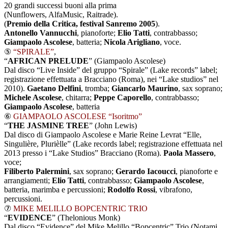
20 grandi successi buoni alla prima
(Nunflowers, AlfaMusic, Raitrade).
(
Premio della Critica,
festival Sanremo 2005
).
Antonello Vannucchi
, pianoforte;
Elio Tatti
, contrabbasso;
Giampaolo Ascolese
, batteria;
Nicola Arigliano
, voce.
⑤
“SPIRALE”
,
“
AFRICAN PRELUDE
” (Giampaolo Ascolese)
Dal disco “Live Inside” del gruppo “Spirale” (Lake records” label;
registrazione effettuata a Bracciano (Roma), nei “Lake studios” nel
2010).
Gaetano Delfini
, tromba;
Giancarlo Maurino
, sax soprano;
Michele Ascolese
, chitarra;
Peppe Caporello
, contrabbasso;
Giampaolo Ascolese
, batteria
⑥
GIAMPAOLO ASCOLESE “Isoritmo”
“
THE JASMINE TREE
” (John Lewis)
Dal disco di Giampaolo Ascolese e Marie Reine Levrat “Elle,
Singulière, Plurièlle” (Lake records label; registrazione effettuata nel
2013 presso i “Lake Studios” Bracciano (Roma).
Paola Massero
,
voce;
Filiberto Palermini
, sax soprano;
Gerardo Iacoucci
, pianoforte e
arrangiamenti;
Elio Tatti
, contrabbasso;
Giampaolo Ascolese
,
batteria, marimba e percussioni;
Rodolfo Rossi
, vibrafono,
percussioni.
⑦
MIKE MELILLO BOPCENTRIC TRIO
“
EVIDENCE
”
(Thelonious Monk)
Dal disco “Evidence” del Mike Melillo “Bopcentric” Trio (Notami