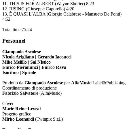
11. THIS IS FOR ALBERT (Wayne Shorter) 8:23
12. RISING (Giuseppe Caporello) 4:20
13. È QUASI L’ALBA (Giorgio Calabrese - Mansueto De Ponti)
4:52
Total time 75:24
Personnel
Giampaolo Ascolese
Nicola Arigliano
|
Gerardo Iacoucci
Mike Melillo
|
Sal Nistico
Enrico Pieranunzi
|
Enrico Rava
Isoritmo
|
Spirale
Prodotto da
Giampaolo Ascolese
per
AlfaMusic
Label&Publishing
Coordinamento di produzione
Fabrizio Salvatore
(AlfaMusic)
Cover
Marie Reine Levrat
Progetto grafico
Mirko Leonardi
(Twinpix S.r.l.)