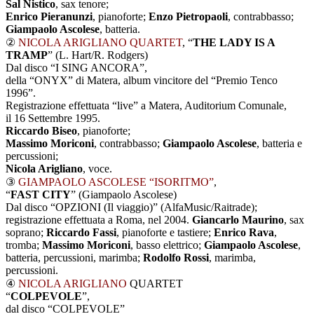
Sal Nistico
, sax tenore;
Enrico Pieranunzi
, pianoforte;
Enzo Pietropaoli
, contrabbasso;
Giampaolo Ascolese
, batteria.
②
NICOLA ARIGLIANO QUARTET
, “
THE LADY IS A
TRAMP
” (L. Hart/R. Rodgers)
Dal disco “I SING ANCORA”,
della “ONYX” di Matera, album vincitore del “Premio Tenco
1996”.
Registrazione effettuata “live” a Matera, Auditorium Comunale,
il 16 Settembre 1995.
Riccardo Biseo
, pianoforte;
Massimo Moriconi
, contrabbasso;
Giampaolo Ascolese
, batteria e
percussioni;
Nicola Arigliano
, voce.
③
GIAMPAOLO ASCOLESE “ISORITMO”
,
“
FAST CITY
”
(Giampaolo Ascolese)
Dal disco “OPZIONI (Il viaggio)” (AlfaMusic/Raitrade);
registrazione effettuata a Roma, nel 2004.
Giancarlo Maurino
, sax
soprano;
Riccardo Fassi
, pianoforte e tastiere;
Enrico Rava
,
tromba;
Massimo Moriconi
, basso elettrico;
Giampaolo Ascolese
,
batteria, percussioni, marimba;
Rodolfo Rossi
, marimba,
percussioni.
④
NICOLA ARIGLIANO
QUARTET
“
COLPEVOLE
”,
dal disco “COLPEVOLE”