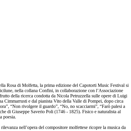
a Rosa di Molfetta, la prima edizione del Capotorti Music Festival si
dicilune, nella collana Confini, in collaborazione con l’Associazione
l frutto della ricerca condotta da Nicola Petruzzella sulle opere di Luigi
a Cimmarrusti e dal pianista Vito della Valle di Pompei, dopo circa
allora”, “Non rivolgere il guardo”, “No, no scacciarmi”, “Farò palesi a
riche di Giuseppe Saverio Poli (1746 - 1825). Fisico e naturalista al
a poesia.
e rilevanza nell’opera del compositore molfettese ricopre la musica da