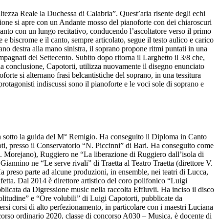
Altezza Reale la Duchessa di Calabria”. Quest’aria risente degli echi
osizione si apre con un Andante mosso del pianoforte con dei chiaroscuri
l canto con un lungo recitativo, conducendo l’ascoltatore verso il primo
 e biscrome e il canto, sempre articolato, segue il testo aulico e carico
ano destra alla mano sinistra, il soprano propone ritmi puntati in una
ompagnati del Settecento. Subito dopo ritorna il Larghetto il 3/8 che,
o la conclusione, Capotorti, utilizza nuovamente il disegno enunciato
forte si alternano frasi belcantistiche del soprano, in una tessitura
otagonisti indiscussi sono il pianoforte e le voci sole di soprano e
a sotto la guida del M° Remigio. Ha conseguito il Diploma in Canto
oti, presso il Conservatorio “N. Piccinni” di Bari. Ha conseguito come
C. Morejano), Ruggiero ne “La liberazione di Ruggiero dall’isola di
Giannino ne “Le serve rivali” di Traetta al Teatro Traetta (direttore V.
Ha preso parte ad alcune produzioni, in ensemble, nei teatri di Lucca,
ta. Dal 2014 è direttore artistico del coro polifonico “Luigi
blicata da Digressione music nella raccolta Effluvii. Ha inciso il disco
olitudine” e “Ore volubili” di Luigi Capotorti, pubblicate da
si corsi di alto perfezionamento, in particolare con i maestri Luciana
oncorso ordinario 2020, classe di concorso A030 – Musica, è docente di