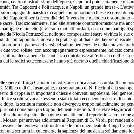
tano, centro musicalissimo dell’epoca, Capotorti poté certamente misur
hmidt. Tra Capotorti e Poli nacque, a Napoli, un grande intesa». L'attivi
suoi impegni di maestro di cappella in importanti chiese e conventi nap
 del Capotorti per la fecondità dell’invenzione melodica e soprattutto per
re sacre. Tradizionalmente, fino alle strettoie controriformistiche ma an
a madrigale e mottetto (e v’erano mottetti profani, così come madrigali sp
ta da Nicola Petruzzella, nelle sue composizioni sacre vivifica le sue o
studi di contrappunto si univa alla pratica quotidiana del lavoro musica
fa proprio il pathos dei versi del salmo penitenziale nella notevole tr
er due voci soliste, con accompagnamento espressamente indicato come pi
 scrittura decisamente belcantistica contribuisce all’efficacia dell’esi
cui le radici settecentesche hanno già operato quella chiarificazione della
elle opere di Luigi Capotorti in edizione critica assai accurata. Il comp
G. Millico e di G. Insanguine, ma soprattutto di N. Piccinni e la sua op
stro di cappella in importanti chiese e conventi napoletani. Nel genere 
felice scrittura vocale, essendo stato infatti eccellente maestro di canto
e dopo, la scrittura musicale non divergeva troppo radicalmente tra gener
irituali) nonerano poi troppo delineati e definiti. Il celebre Magnificat
iale di scrittura rispetto alle pagine non attinenti al repertorio sacro, 
. Mozart, per arrivare addirittura al Requiem di G. Verdi, per rendersi 
ressive che rendevano straordinarie le loro opere teatrali. Luigi Capoto
on una scrittura in cui emerge la sapienza del musicista solidamente form