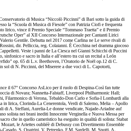
Conservatorio di Musica “Niccolò Piccinni” di Bari sotto la guida di
esso la “Scuola di Musica di Fiesole” con Patrizia Ciofi e frequenta
to lirico, vince il Premio Speciale “Tommaso Traetta” e il Premio
eutsche Oper” al XII Concorso Internazionale per Cantanti Lirici
Valerio Gentile. Debutta nel 2017 come Carlina ne Le serve rivali di
 Rossini, dir. Pelliccia, reg. Colaianni. È Cecchina nel dramma giocoso
ppelletti. Veste i panni de La Ciesca nel Gianni Schicchi di Puccini
 sinfonico e sacro in Italia e all’estero tra cui un recital a León
fido” op. 65 di L.v. Beethoven, l’Oratorio de Noël op.12 di C.
ol di N. Piccinni, del Miserere a due voci di L. Capotorti,
ince il 67° Concorso AsLico per il ruolo di Despina-Così fan tutte
Coccia di Novara; Nannetta-Falstaff, Liverpool Philharmonic Hall;
chi, Filarmonico di Verona, Tebaldo-Don Carlo e Sofia-I Lombardi alla
 in lirica, Clorinda-La Cenerentola, Verdi di Salerno, Melia – Apollo
nali di A. Steffani, Aurelia-Le donne vendicate, Najade-Ariadne auf
no solista nei brani inediti Innocente Verginella e Nuova Messa per
ro che in quello cameristico ha eseguito in qualità di solista: Stabat
 di Mozart, le Ariettes oubliéè di Debussy con Divertimento Ensemble
-Casado, S. Quatrini, V. Petrenko, F.M. Sardelli, M. Spotti, A.