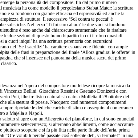
 emerge la personalità del compositore: fin dal primo numero
l musicista ha come modello il pergolesiano Stabat Mater: la scrittura
ano e si fondono con grande efficacia ed espressività ed anche la
ampiezza di struttura. Il successivo ‘Sol contra te peccai’ è
 solistiche. Nel terzo ‘Ti fui caro allora’ le due voci si fondono
uietudine è reso anche dal chiaroscuro strumentale che fa risaltare
le due sezioni di questo brano bipartito in cui il ritmo quasi di
si a cuori iniqui’ ha una scrittura perentoria con escursioni
rano nel ‘Se i sacrifizi’ ha carattere espansivo e fidente, con ampie
ta delle frasi in preparazione del finale ‘Allora gradirai le offerte’ in
agina che si inserisce nel panorama della musica sacra del primo
e classico.
rilevanza nell’opera del compositore molfettese ricopre la musica da
 di Vincenzo Bellini, Gioachino Rossini e Gaetano Donizetti e con
io Poli, illustre fisico naturalista nato a Molfetta il 28 ottobre del
 anche alla stesura di poesie. Nacquero così numerosi componimenti
o sempre riportate le dediche cariche di stima e ossequio al conterraneo
etro a Majella a Napoli.
a salotto si apre con un Allegretto del pianoforte, in cui sono enunciati
ile puramente settecentesco; si alternano abbellimenti, come acciaccature
 piuttosto scoperta e si fa più fitta nella parte finale dell’aria, prima
ali “Ore volubili perché passate così sollecite deh, vi fermate!” in una