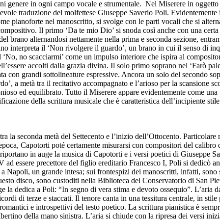
ogni genere in ogni campo vocale e strumentale. Nel Miserere in oggetto
notevole traduzione del molfettese Giuseppe Saverio Poli. Evidentemente i
pianoforte nel manoscritto, si svolge con le parti vocali che si altern
o compositivo. Il primo ‘Da te mio Dio’ si snoda così anche con una certa 
del brano alternandosi nettamente nella prima e seconda sezione, entrambe
 interpreta il ‘Non rivolgere il guardo’, un brano in cui il senso di inq
 ‘No, no scacciarmi’ come un impulso interiore che ispira al compositore 
ll’essere accolti dalla grazia divina. Il solo primo soprano nel ‘Farò pale
giata con grandi sottolineature espressive. Ancora un solo del secondo sop
’, a metà tra il recitativo accompagnato e l’arioso per la scansione scolpi
ioso ed equilibrato. Tutto il Miserere appare evidentemente come una p
icazione della scrittura musicale che è caratteristica dell’incipiente stil
ra la seconda metà del Settecento e l’inizio dell’Ottocento. Particolare 
epoca, Capotorti poté certamente misurarsi con compositori del calibro
portano in auge la musica di Capotorti e i versi poetici di Giuseppe Saver
 ad essere precettore del figlio ereditario Francesco I, Poli si dedicò
 a Napoli, un grande intesa; sui frontespizi dei manoscritti, infatti, son
questo disco, sono custoditi nella Biblioteca del Conservatorio di San Pi
gge la dedica a Poli: “In segno di vera stima e devoto ossequio”. L’aria d
cordi di terze e staccati. Il tenore canta in una tessitura centrale, in st
omantici e introspettivi del testo poetico. La scrittura pianistica è sempre
ertino della mano sinistra. L’aria si chiude con la ripresa dei versi inizi