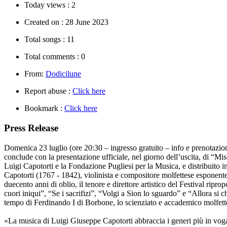
Today views :
2
Created on :
28 June 2023
Total songs :
11
Total comments :
0
From:
Dodicilune
Report abuse :
Click here
Bookmark :
Click here
Press Release
Domenica 23 luglio (ore 20:30 – ingresso gratuito – info e prenotazi
conclude con la presentazione ufficiale, nel giorno dell’uscita, di “Mi
Luigi Capotorti e la Fondazione Pugliesi per la Musica, e distribuito in I
Capotorti (1767 - 1842), violinista e compositore molfettese esponent
duecento anni di oblio, il tenore e direttore artistico del Festival rip
cuori iniqui”, “Se i sacrifizi”, “Volgi a Sion lo sguardo” e “Allora si 
tempo di Ferdinando I di Borbone, lo scienziato e accademico molfettes
«La musica di Luigi Giuseppe Capotorti abbraccia i generi più in voga 