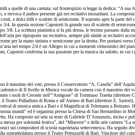
ili a quelle di una cantata; sul frontespizio si legge la dedica: “A sua 
iano, e rievoca il pathos presente già nei recitativi mozartiani. La comp
ccenti, a dolci trilli e scalette di semicrome. Il soprano apre la parte de
po 3/4. In questa sezione Capotorti fa grande uso di scalette di semicrome
 3/8. La scrittura pianistica si fa più densa, le terzine passano dalla m
ell’aria per riproporre un recitativo, sempre più simile ai recitativi acc
iscrome per la mano sinistra e semicrome per la destra. Per portarsi vers
t’aria nel tempo 2/4 è un Allegro in cui a momenti virtuosistici del piano
, Capotori conferma la sua passione per la musica da salotto, in cui i pr
 il massimo dei voti, presso il Conservatorio “A. Casella” dell’Aquil
accademico di II livello in Musica vocale da camera con il massimo dei v
ntato i ruoli di Creonte nell’“Antigone” di Tommaso Traetta (direttore 
il Teatro Palladium di Roma e all’Ateneo di Bari (direttore E. Sartori), 
l Festival di musica antica a Bari e il Magnificat di Telemann a Bolzano. 
nia mundi” ed è organista presso la Chiesa di San Bernardino in Molfet
aetta. Ha composto un’aria su testo di Gabriele D’Annunzio, incisa e pub
ova messa per solennità festiva”, del “Miserere” e delle arie camera “La s
ici sui compositori di scuola napoletana settecentesca. Ha seguito diver
a sopratitolatura presso il Teatro Petruzzelli di Bari. Vincitore del c