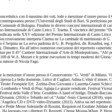
ncertistico con il massimo dei voti, lode e menzione d’onore presso il 
 contemporanea presso l’Università degli Studi di Bari. Si perfeziona pr
munale di Bologna. Finalista in diversi concorsi internazionali di can
o Internazionale di Canto Lirico T. Traetta. È vincitrice del premio “D
silicata nella XXV edizione del Premio Internazionale di Canto Lirico 
ni. Successivamente interpreta Clarina ne La cambiale di matrimonio di G.
 Serpina ne La serva padrona di G. B. Pergolesi, dir. Rosadini, reg. Ca
g. Dimatteo. Ha all’attivo numerose esecuzioni del repertorio cameristico,
e per il 45° Cantiere Internazionale d’Arte di Montepulciano, “Ah! per
 di W.A. Mozart e le prime esecuzioni in tempi moderni del Gloria in s
fa minore di Nicola Fago.
e e la menzione d’onore presso il Conservatorio “G. Verdi” di Milano. V
ipessa-La bella dormente, Lirico di Cagliari; Adina-L’elisir d’amore, 
 Tiroler Festspiele Erl; Zerlina-Don Giovanni e Lauretta-Gianni Schic
Lombardo e Verdi di Pisa; Aglaja-Le grazie vendicate. Festival Vicenza
l Festival della Valle d’Itria: Geraldine-A hand of bridge, Driade-Bacca
i-Dynamic (2016) e Tebaldo nel cd “Anita”-Sony Classical (2018), sopra
L’Angelica CD e DVD video-Dynamic (2023). Attiva sia nel repertorio sac
giosi e Petite Messe Solennelle di Rossini, Requiem ed Exultate Jubilate
na. Ha lavorato con i direttori D. Renzetti, Chung Myung-Whun, P. Heras