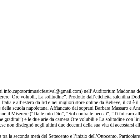
oni info.capotortimusicfestival@gmail.com) nell’Auditorium Madonna dell
serere, Ore volubili, La solitudine”. Prodotto dall’etichetta salentina Do
talia e all’estero da Ird e nei migliori store online da Believe, il cd è i
e della scuola napoletana. Affiancato dai soprani Barbara Massaro e Ann
ropone il Miserere (“Da te mio Dio”, “Sol contra te peccai”, “Ti fui caro 
che gradirai”) e le due arie da camera Ore volubili e La solitudine con li
e non disdegnò negli ultimi due decenni della sua vita di accostarsi all
tra la seconda metà del Settecento e l’inizio dell’Ottocento. Particolar