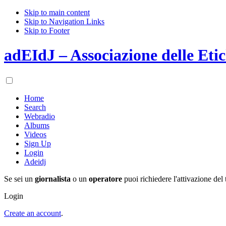
Skip to main content
Skip to Navigation Links
Skip to Footer
adEIdJ – Associazione delle Etic
Home
Search
Webradio
Albums
Videos
Sign Up
Login
Adeidj
Se sei un
giornalista
o un
operatore
puoi richiedere l'attivazione del 
Login
Create an account
.