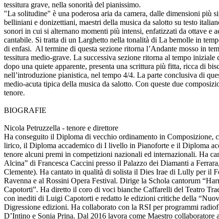
tessitura grave, nella sonorità del pianissimo.
"La solitudine" è una poderosa aria da camera, dalle dimensioni più sim
belliniani e donizettiani, maestri della musica da salotto su testo ital
sonori in cui si alternano momenti più intensi, enfatizzati da ottave e a
cantabile. Si tratta di un Larghetto nella tonalità di La bemolle in tem
di enfasi. Al termine di questa sezione ritorna l’Andante mosso in tempo
tessitura medio-grave. La successiva sezione ritorna al tempo iniziale d
dopo una quiete apparente, presenta una scrittura più fitta, ricca di b
nell’introduzione pianistica, nel tempo 4/4. La parte conclusiva di ques
medio-acuta tipica della musica da salotto. Con queste due composizioni
tenore.
BIOGRAFIE
Nicola Petruzzella - tenore e direttore
Ha conseguito il Diploma di vecchio ordinamento in Composizione, con
lirico, il Diploma accademico di I livello in Pianoforte e il Diploma 
tenore alcuni premi in competizioni nazionali ed internazionali. Ha ca
Alcina” di Francesca Caccini presso il Palazzo dei Diamanti a Ferrara, 
Clemente). Ha cantato in qualità di solista il Dies Irae di Lully per i
Ravenna e al Rossini Opera Festival. Dirige la Schola cantorum “Harmo
Capotorti”. Ha diretto il coro di voci bianche Caffarelli del Teatro Tr
con inediti di Luigi Capotorti e redatto le edizioni critiche della “Nu
Digressione edizioni. Ha collaborato con la RSI per programmi radiofon
D’Intino e Sonia Prina. Dal 2016 lavora come Maestro collaboratore all