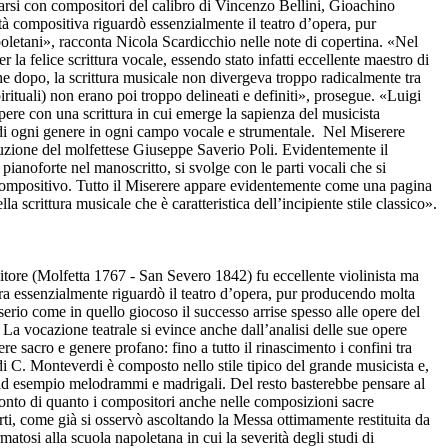
arsi con compositori del calibro di Vincenzo Bellini, Gioachino
tà compositiva riguardò essenzialmente il teatro d’opera, pur
oletani», racconta Nicola Scardicchio nelle note di copertina. «Nel
 la felice scrittura vocale, essendo stato infatti eccellente maestro di
che dopo, la scrittura musicale non divergeva troppo radicalmente tra
irituali) non erano poi troppo delineati e definiti», prosegue. «Luigi
pere con una scrittura in cui emerge la sapienza del musicista
le di ogni genere in ogni campo vocale e strumentale. Nel Miserere
aduzione del molfettese Giuseppe Saverio Poli. Evidentemente il
anoforte nel manoscritto, si svolge con le parti vocali che si
to compositivo. Tutto il Miserere appare evidentemente come una pagina
 scrittura musicale che è caratteristica dell’incipiente stile classico».
ositore (Molfetta 1767 - San Severo 1842) fu eccellente violinista ma
era essenzialmente riguardò il teatro d’opera, pur producendo molta
serio come in quello giocoso il successo arrise spesso alle opere del
. La vocazione teatrale si evince anche dall’analisi delle sue opere
e sacro e genere profano: fino a tutto il rinascimento i confini tra
 di C. Monteverdi è composto nello stile tipico del grande musicista e,
come ad esempio melodrammi e madrigali. Del resto basterebbe pensare al
conto di quanto i compositori anche nelle composizioni sacre
rti, come già si osservò ascoltando la Messa ottimamente restituita da
atosi alla scuola napoletana in cui la severità degli studi di