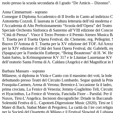
ruolo presso la scuola secondaria di I grado “De Amicis – Dizonno”.
Anna Cimmarrusti - soprano
Consegue il Diploma Accademico di II livello in Canto ad indirizzo Co
Antonietta Cozzoli. È laureata in Cultura letteraria dell’età moderna e
l’Accademia di Alto Perfezionamento “Scuola dell’Opera” del Teatro Co
Speciale Orchestra Sinfonica di Sanremo all’VIII edizione del Concors
“Città di Pienza”. Vince il Terzo Premio e il Premio Ateneo Musica Ba
T. Traetta per il Traetta Opera Festival, dir. Clemente, reg. Pellegri
Buovo D’Antona di T. Traetta per la XV edizione del TOF. Ad Arezzo è
per la XIV edizione di Città dei Sassi Opera Festival, dir. Gabrielli, re
(Spagna) per la Fundación Eutherpe, “Being Beauteous” di H. W. Henz
Saint-Saëns, la Krönungsmesse KV 317 e le Litaniae Lauretanae KV 109
dell’oratorio Santa Ferma di A. Caldara (Angelo) e del Magnificat in 
Barbara Massaro - soprano
Milanese, si diploma in Viola e Canto con il massimo dei voti, la lod
debuttando presso Teatri del Circuito Lombardo. Segue quindi la Princ
Frasquita-Carmen, Arena di Verona; Berenice-L’occasione fa il ladro,
prima crociata, La Fenice di Venezia; Jemmy-Guglielmo Tell, Circuito 
et Hyacinthus, La Fenice di Venezia, Fanciulla Fiore – Parsifal. Per i
Naxos, Tirsi-L’Angelica. Incisioni discografiche: Driade in Baccanal
Solennità Festiva di L. Capotorti-Digressione Music (2020), Tirsi ne 
Mater di Bach, Stabat Mater di Pergolesi, La carità da I tre cori reli
per la Società del Quartetto di Milano e il Festival Slowind di Lubia