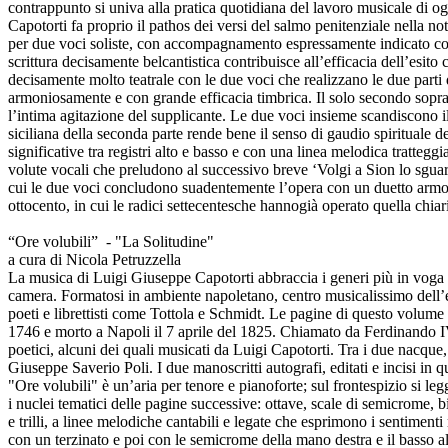
contrappunto si univa alla pratica quotidiana del lavoro musicale di 
Capotorti fa proprio il pathos dei versi del salmo penitenziale nella 
per due voci soliste, con accompagnamento espressamente indicato come 
scrittura decisamente belcantistica contribuisce all’efficacia dell’esit
decisamente molto teatrale con le due voci che realizzano le due parti 
armoniosamente e con grande efficacia timbrica. Il solo secondo soprano
l’intima agitazione del supplicante. Le due voci insieme scandiscono il
siciliana della seconda parte rende bene il senso di gaudio spirituale de
significative tra registri alto e basso e con una linea melodica tratteg
volute vocali che preludono al successivo breve ‘Volgi a Sion lo sguardo
cui le due voci concludono suadentemente l’opera con un duetto armon
ottocento, in cui le radici settecentesche hannogià operato quella chiarif
“Ore volubili” - "La Solitudine"
a cura di Nicola Petruzzella
La musica di Luigi Giuseppe Capotorti abbraccia i generi più in voga t
camera. Formatosi in ambiente napoletano, centro musicalissimo dell’
poeti e librettisti come Tottola e Schmidt. Le pagine di questo volume ri
1746 e morto a Napoli il 7 aprile del 1825. Chiamato da Ferdinando IV
poetici, alcuni dei quali musicati da Luigi Capotorti. Tra i due nacque,
Giuseppe Saverio Poli. I due manoscritti autografi, editati e incisi in 
"Ore volubili" è un’aria per tenore e pianoforte; sul frontespizio si le
i nuclei tematici delle pagine successive: ottave, scale di semicrome, bi
e trilli, a linee melodiche cantabili e legate che esprimono i sentimenti r
con un terzinato e poi con le semicrome della mano destra e il basso alb