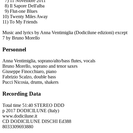
7) 11 Novembre 2011
8) Il Sapore Dell'alba
9) Flut-one Blues
10) Twenty Miles Away
11) To My Friends
Music and lyrics by Anna Ventimiglia (Dodicilune edizioni) except
7 by Bruno Morello
Personnel
Anna Ventimiglia, soprano/alto/bass flutes, vocals
Bruno Morello, soprano and tenor saxes
Giuseppe Finocchiaro, piano
Fabrizio Scalzo, double bass
Pucci Nicosia, drums, shakers
Recording Data
Total time 51:40 STEREO DDD
p 2017 DODICILUNE (Italy)
www.dodicilune.it
CD DODICILUNE DISCHI Ed388
8033309693880