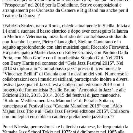
“Prospectus” nel 2016 per la Dodicilune. Scrive composizioni e
arrangiamenti per Orchestra da Camera e Big Band ma anche per il
Teatro e la Danza. ?
?Fabrizio Scalzo, nato a Roma, risiede attualmente in Sicilia. Inizia a
14 anni a suonare il basso elettrico e dopo aver conseguito la laurea
in Medicina Veterinaria, inizia lo studio del contrabbasso studiando
con Josephe Lepore, Pietro Ciancaglini, Stefano Cantarano e in
seguito approfondendo con altri musicisti quali Riccardo Fioravanti.
Ha partecipato a Masterclass con Eddye Gomez, con Paolino Dalla
Porta, con Nico Gori e con il trombettista Stjepko Gut. Nel 2015
con Barry Harris nel contesto del “Gela Jazz Festival 2015”. Nel
2014 si diploma in “Contrabbasso jazz” presso il liceo musicale
"Vincenzo Bellini" di Catania con il massimo dei voti. Numerose le
collaborazioni con i musicisti siciliani, partecipando inoltre a diversi
festival jazz quali il Jazzit-fest a Collescipoli edizione 2013 con il
progetto dell'armonicista Basilio Bruno "Armonica in Jazz", e alle
Edizioni 2012, 2013, 2014, 2015 del festival di jazz manouche,
"Raduno Mediterraneo Jazz Manouche" di Petralia Sottana,
partecipato al Festival jazz “Catania Marathon 2015” con l'Aldo
Majani Jazz Trio e al “Gela Jazz Festival edizione 2015”. Collabora
con molteplici ensemble a carattere prettamente jazzistico.??
Pucci Nicosia, percussionista e batterista catanese, ha frequentato la
Yamaha Jazz School Tokio nel 1975; si è diplomato nel 1985 alla