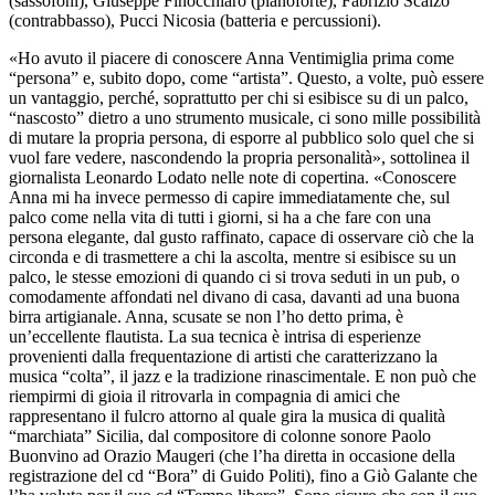
(sassofoni), Giuseppe Finocchiaro (pianoforte), Fabrizio Scalzo
(contrabbasso), Pucci Nicosia (batteria e percussioni).
«Ho avuto il piacere di conoscere Anna Ventimiglia prima come
“persona” e, subito dopo, come “artista”. Questo, a volte, può essere
un vantaggio, perché, soprattutto per chi si esibisce su di un palco,
“nascosto” dietro a uno strumento musicale, ci sono mille possibilità
di mutare la propria persona, di esporre al pubblico solo quel che si
vuol fare vedere, nascondendo la propria personalità», sottolinea il
giornalista Leonardo Lodato nelle note di copertina. «Conoscere
Anna mi ha invece permesso di capire immediatamente che, sul
palco come nella vita di tutti i giorni, si ha a che fare con una
persona elegante, dal gusto raffinato, capace di osservare ciò che la
circonda e di trasmettere a chi la ascolta, mentre si esibisce su un
palco, le stesse emozioni di quando ci si trova seduti in un pub, o
comodamente affondati nel divano di casa, davanti ad una buona
birra artigianale. Anna, scusate se non l’ho detto prima, è
un’eccellente flautista. La sua tecnica è intrisa di esperienze
provenienti dalla frequentazione di artisti che caratterizzano la
musica “colta”, il jazz e la tradizione rinascimentale. E non può che
riempirmi di gioia il ritrovarla in compagnia di amici che
rappresentano il fulcro attorno al quale gira la musica di qualità
“marchiata” Sicilia, dal compositore di colonne sonore Paolo
Buonvino ad Orazio Maugeri (che l’ha diretta in occasione della
registrazione del cd “Bora” di Guido Politi), fino a Giò Galante che