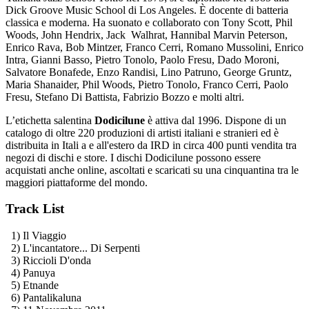
Dick Groove Music School di Los Angeles. È docente di batteria
classica e moderna. Ha suonato e collaborato con Tony Scott, Phil
Woods, John Hendrix, Jack Walhrat, Hannibal Marvin Peterson,
Enrico Rava, Bob Mintzer, Franco Cerri, Romano Mussolini, Enrico
Intra, Gianni Basso, Pietro Tonolo, Paolo Fresu, Dado Moroni,
Salvatore Bonafede, Enzo Randisi, Lino Patruno, George Gruntz,
Maria Shanaider, Phil Woods, Pietro Tonolo, Franco Cerri, Paolo
Fresu, Stefano Di Battista, Fabrizio Bozzo e molti altri.
L’etichetta salentina
Dodicilune
è attiva dal 1996. Dispone di un
catalogo di oltre 220 produzioni di artisti italiani e stranieri ed è
distribuita in Itali a e all'estero da IRD in circa 400 punti vendita tra
negozi di dischi e store. I dischi Dodicilune possono essere
acquistati anche online, ascoltati e scaricati su una cinquantina tra le
maggiori piattaforme del mondo.
Track List
1) Il Viaggio
2) L'incantatore... Di Serpenti
3) Riccioli D'onda
4) Panuya
5) Etnande
6) Pantalikaluna