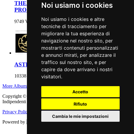
THE WELL-TEMPERED DUO: BACH
Noi usiamo i cookies
PROJECT
Noi usiamo i cookies e altre
9749 Views
tecniche di tracciamento per
migliorare la tua esperienza di
navigazione nel nostro sito, per
mostrarti contenuti personalizzati
e annunci mirati, per analizzare il
traffico sul nostro sito, e per
ASTROLABIO
capire da dove arrivano i nostri
10338 Views
visitatori.
More Albums
Accetto
Copyright © 2011 - 2026 adEIdJ - Associazione delle Etichette
Indipendenti di Jazz. All Rights Reserved.
Rifiuto
Privacy Policy
|
Cookie Policy
Cambia le mie impostazioni
Powered by
Web Engine
Aggiorna le preferenze dei cookies