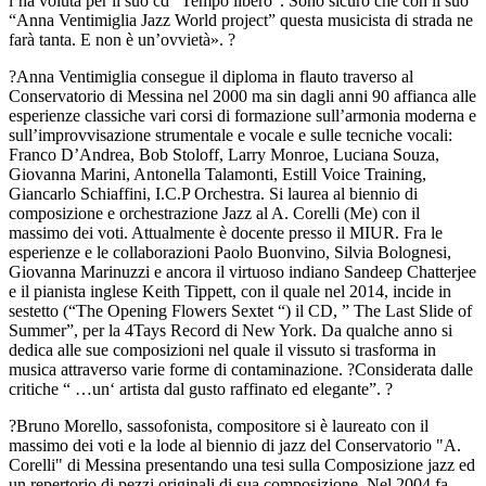
l’ha voluta per il suo cd “Tempo libero”. Sono sicuro che con il suo
“Anna Ventimiglia Jazz World project” questa musicista di strada ne
farà tanta. E non è un’ovvietà». ?
?Anna Ventimiglia consegue il diploma in flauto traverso al
Conservatorio di Messina nel 2000 ma sin dagli anni 90 affianca alle
esperienze classiche vari corsi di formazione sull’armonia moderna e
sull’improvvisazione strumentale e vocale e sulle tecniche vocali:
Franco D’Andrea, Bob Stoloff, Larry Monroe, Luciana Souza,
Giovanna Marini, Antonella Talamonti, Estill Voice Training,
Giancarlo Schiaffini, I.C.P Orchestra. Si laurea al biennio di
composizione e orchestrazione Jazz al A. Corelli (Me) con il
massimo dei voti. Attualmente è docente presso il MIUR. Fra le
esperienze e le collaborazioni Paolo Buonvino, Silvia Bolognesi,
Giovanna Marinuzzi e ancora il virtuoso indiano Sandeep Chatterjee
e il pianista inglese Keith Tippett, con il quale nel 2014, incide in
sestetto (“The Opening Flowers Sextet “) il CD, ” The Last Slide of
Summer”, per la 4Tays Record di New York. Da qualche anno si
dedica alle sue composizioni nel quale il vissuto si trasforma in
musica attraverso varie forme di contaminazione. ?Considerata dalle
critiche “ …un‘ artista dal gusto raffinato ed elegante”. ?
?Bruno Morello, sassofonista, compositore si è laureato con il
massimo dei voti e la lode al biennio di jazz del Conservatorio "A.
Corelli" di Messina presentando una tesi sulla Composizione jazz ed
un repertorio di pezzi originali di sua composizione. Nel 2004 fa