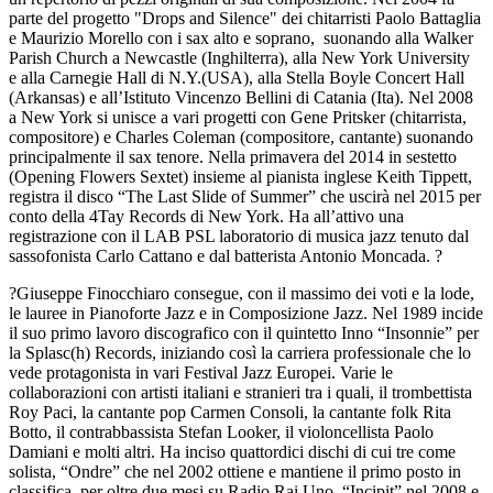
parte del progetto "Drops and Silence" dei chitarristi Paolo Battaglia
e Maurizio Morello con i sax alto e soprano, suonando alla Walker
Parish Church a Newcastle (Inghilterra), alla New York University
e alla Carnegie Hall di N.Y.(USA), alla Stella Boyle Concert Hall
(Arkansas) e all’Istituto Vincenzo Bellini di Catania (Ita). Nel 2008
a New York si unisce a vari progetti con Gene Pritsker (chitarrista,
compositore) e Charles Coleman (compositore, cantante) suonando
principalmente il sax tenore. Nella primavera del 2014 in sestetto
(Opening Flowers Sextet) insieme al pianista inglese Keith Tippett,
registra il disco “The Last Slide of Summer” che uscirà nel 2015 per
conto della 4Tay Records di New York. Ha all’attivo una
registrazione con il LAB PSL laboratorio di musica jazz tenuto dal
sassofonista Carlo Cattano e dal batterista Antonio Moncada. ?
?Giuseppe Finocchiaro consegue, con il massimo dei voti e la lode,
le lauree in Pianoforte Jazz e in Composizione Jazz. Nel 1989 incide
il suo primo lavoro discografico con il quintetto Inno “Insonnie” per
la Splasc(h) Records, iniziando così la carriera professionale che lo
vede protagonista in vari Festival Jazz Europei. Varie le
collaborazioni con artisti italiani e stranieri tra i quali, il trombettista
Roy Paci, la cantante pop Carmen Consoli, la cantante folk Rita
Botto, il contrabbassista Stefan Looker, il violoncellista Paolo
Damiani e molti altri. Ha inciso quattordici dischi di cui tre come
solista, “Ondre” che nel 2002 ottiene e mantiene il primo posto in
classifica, per oltre due mesi su Radio Rai Uno, “Incipit” nel 2008 e