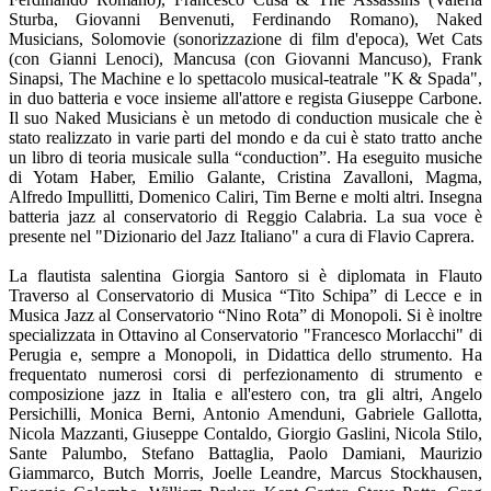
Sturba, Giovanni Benvenuti, Ferdinando Romano), Naked
Musicians, Solomovie (sonorizzazione di film d'epoca), Wet Cats
(con Gianni Lenoci), Mancusa (con Giovanni Mancuso), Frank
Sinapsi, The Machine e lo spettacolo musical-teatrale "K & Spada",
in duo batteria e voce insieme all'attore e regista Giuseppe Carbone.
Il suo Naked Musicians è un metodo di conduction musicale che è
stato realizzato in varie parti del mondo e da cui è stato tratto anche
un libro di teoria musicale sulla “conduction”. Ha eseguito musiche
di Yotam Haber, Emilio Galante, Cristina Zavalloni, Magma,
Alfredo Impullitti, Domenico Caliri, Tim Berne e molti altri. Insegna
batteria jazz al conservatorio di Reggio Calabria. La sua voce è
presente nel "Dizionario del Jazz Italiano" a cura di Flavio Caprera.
La flautista salentina Giorgia Santoro si è diplomata in Flauto
Traverso al Conservatorio di Musica “Tito Schipa” di Lecce e in
Musica Jazz al Conservatorio “Nino Rota” di Monopoli. Si è inoltre
specializzata in Ottavino al Conservatorio "Francesco Morlacchi" di
Perugia e, sempre a Monopoli, in Didattica dello strumento. Ha
frequentato numerosi corsi di perfezionamento di strumento e
composizione jazz in Italia e all'estero con, tra gli altri, Angelo
Persichilli, Monica Berni, Antonio Amenduni, Gabriele Gallotta,
Nicola Mazzanti, Giuseppe Contaldo, Giorgio Gaslini, Nicola Stilo,
Sante Palumbo, Stefano Battaglia, Paolo Damiani, Maurizio
Giammarco, Butch Morris, Joelle Leandre, Marcus Stockhausen,