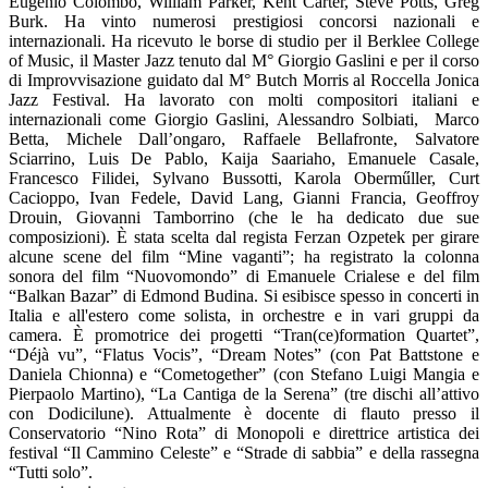
Eugenio Colombo, William Parker, Kent Carter, Steve Potts, Greg
Burk. Ha vinto numerosi prestigiosi concorsi nazionali e
internazionali. Ha ricevuto le borse di studio per il Berklee College
of Music, il Master Jazz tenuto dal M° Giorgio Gaslini e per il corso
di Improvvisazione guidato dal M° Butch Morris al Roccella Jonica
Jazz Festival. Ha lavorato con molti compositori italiani e
internazionali come Giorgio Gaslini, Alessandro Solbiati, Marco
Betta, Michele Dall’ongaro, Raffaele Bellafronte, Salvatore
Sciarrino, Luis De Pablo, Kaija Saariaho, Emanuele Casale,
Francesco Filidei, Sylvano Bussotti, Karola Oberműller, Curt
Cacioppo, Ivan Fedele, David Lang, Gianni Francia, Geoffroy
Drouin, Giovanni Tamborrino (che le ha dedicato due sue
composizioni). È stata scelta dal regista Ferzan Ozpetek per girare
alcune scene del film “Mine vaganti”; ha registrato la colonna
sonora del film “Nuovomondo” di Emanuele Crialese e del film
“Balkan Bazar” di Edmond Budina. Si esibisce spesso in concerti in
Italia e all'estero come solista, in orchestre e in vari gruppi da
camera. È promotrice dei progetti “Tran(ce)formation Quartet”,
“Déjà vu”, “Flatus Vocis”, “Dream Notes” (con Pat Battstone e
Daniela Chionna) e “Cometogether” (con Stefano Luigi Mangia e
Pierpaolo Martino), “La Cantiga de la Serena” (tre dischi all’attivo
con Dodicilune). Attualmente è docente di flauto presso il
Conservatorio “Nino Rota” di Monopoli e direttrice artistica dei
festival “Il Cammino Celeste” e “Strade di sabbia” e della rassegna
“Tutti solo”.