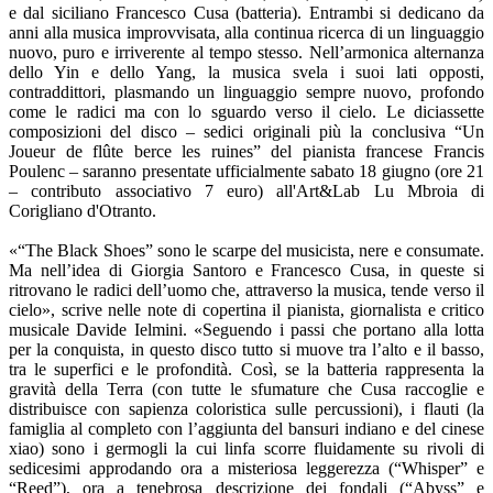
e dal siciliano Francesco Cusa (batteria). Entrambi si dedicano da
anni alla musica improvvisata, alla continua ricerca di un linguaggio
nuovo, puro e irriverente al tempo stesso. Nell’armonica alternanza
dello Yin e dello Yang, la musica svela i suoi lati opposti,
contraddittori, plasmando un linguaggio sempre nuovo, profondo
come le radici ma con lo sguardo verso il cielo. Le diciassette
composizioni del disco – sedici originali più la conclusiva “Un
Joueur de flûte berce les ruines” del pianista francese Francis
Poulenc – saranno presentate ufficialmente sabato 18 giugno (ore 21
– contributo associativo 7 euro) all'Art&Lab Lu Mbroia di
Corigliano d'Otranto.
«“The Black Shoes” sono le scarpe del musicista, nere e consumate.
Ma nell’idea di Giorgia Santoro e Francesco Cusa, in queste si
ritrovano le radici dell’uomo che, attraverso la musica, tende verso il
cielo», scrive nelle note di copertina il pianista, giornalista e critico
musicale Davide Ielmini. «Seguendo i passi che portano alla lotta
per la conquista, in questo disco tutto si muove tra l’alto e il basso,
tra le superfici e le profondità. Così, se la batteria rappresenta la
gravità della Terra (con tutte le sfumature che Cusa raccoglie e
distribuisce con sapienza coloristica sulle percussioni), i flauti (la
famiglia al completo con l’aggiunta del bansuri indiano e del cinese
xiao) sono i germogli la cui linfa scorre fluidamente su rivoli di
sedicesimi approdando ora a misteriosa leggerezza (“Whisper” e
“Reed”), ora a tenebrosa descrizione dei fondali (“Abyss” e