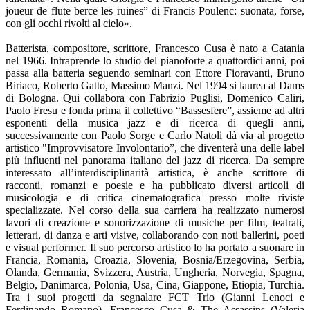
joueur de flute berce les ruines” di Francis Poulenc: suonata, forse,
con gli occhi rivolti al cielo».
Batterista, compositore, scrittore, Francesco Cusa è nato a Catania
nel 1966. Intraprende lo studio del pianoforte a quattordici anni, poi
passa alla batteria seguendo seminari con Ettore Fioravanti, Bruno
Biriaco, Roberto Gatto, Massimo Manzi. Nel 1994 si laurea al Dams
di Bologna. Qui collabora con Fabrizio Puglisi, Domenico Caliri,
Paolo Fresu e fonda prima il collettivo “Bassesfere”, assieme ad altri
esponenti della musica jazz e di ricerca di quegli anni,
successivamente con Paolo Sorge e Carlo Natoli dà via al progetto
artistico "Improvvisatore Involontario”, che diventerà una delle label
più influenti nel panorama italiano del jazz di ricerca. Da sempre
interessato all’interdisciplinarità artistica, è anche scrittore di
racconti, romanzi e poesie e ha pubblicato diversi articoli di
musicologia e di critica cinematografica presso molte riviste
specializzate. Nel corso della sua carriera ha realizzato numerosi
lavori di creazione e sonorizzazione di musiche per film, teatrali,
letterari, di danza e arti visive, collaborando con noti ballerini, poeti
e visual performer. Il suo percorso artistico lo ha portato a suonare in
Francia, Romania, Croazia, Slovenia, Bosnia/Erzegovina, Serbia,
Olanda, Germania, Svizzera, Austria, Ungheria, Norvegia, Spagna,
Belgio, Danimarca, Polonia, Usa, Cina, Giappone, Etiopia, Turchia.
Tra i suoi progetti da segnalare FCT Trio (Gianni Lenoci e
Ferdinando Romano), Francesco Cusa & The Assassins (Valeria