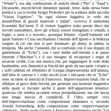
“Whale”), ora alla celebrazione di antichi rituali (“Pin” e ”Sand”).
Diciassette, stuzzichevoli miniature ispirate, forse, dalla stessa fonte
poetica a cui si rivolse Sergej Prokofiev per la scrittura della raccolta
“Vision Fugitives”. “In ogni visione fuggitiva io vedo dei
mondi/Pieni di giochi mutevoli e iridati”, scriveva il simbolista
Konstatin Bal’mont. E di visioni fuggitive tratta questo disco dai
risvolti naturalistici, dove gli schizzi sonori somigliano a cristalli, a
foglie, a sassi o a nuvole», prosegue Ielmini. «Quell’esistente nel
quale Santoro e Cusa racchiudono l’eternità dell’ignoto e la bellezza
vergine di ciò che non si può dominare: gli abissi, la sabbia, la
tempesta. Ma anche l’umanità che si confronta con il suo doppio (il
gabrielismo di “Echo”), con i suoi dubbi sull’eternità e le paure
futuriste (“Machine”) e il suo bisogno di recuperare i segni di
arcaiche civiltà. Con una musica che, per raggiungere le vette della
beatitudine, non dimentica la fisicità dei gesti: da una parte i respiri e
i soffi calibrati ed effettistici di Giorgia (impressionista nell’anima),
dall’altra le carezze e i colpi secchi (con i sincopati che in “Echo”
sono su ritmo di marcia) di Francesco. Improvvisazioni totali, che si
affidano al gioco della brevità, per generare una tensione magnetica
nella quale si riscopre anche il gusto dell’apparizione tematica:
qualcosa che sembra accadere senza premeditazione, ma che lascia
una lunga traccia di complicità. È l’idea sempre viva
dell’improvvisazione come composizione istantanea e, secondo
Arnold Schoenberg, della composizione come «improvvisazione
rallentata». Nella quale Giorgia e Francesco immergono anche “Un